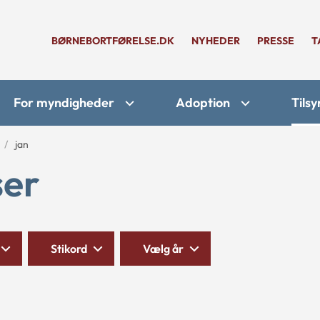
BØRNEBORTFØRELSE.DK
NYHEDER
PRESSE
T
For myndigheder
Adoption
Tilsy
jan
ser
Stikord
Vælg år