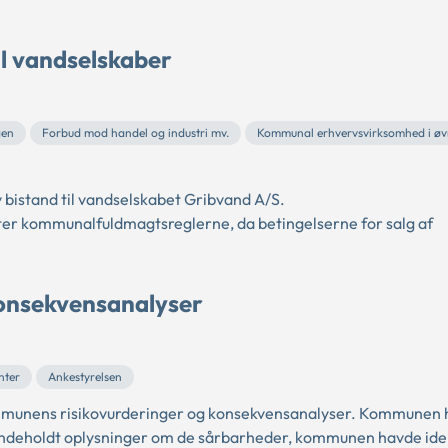
l vandselskaber
gen
Forbud mod handel og industri mv.
Kommunal erhvervsvirksomhed i øv
bistand til vandselskabet Gribvand A/S.
efter kommunalfuldmagtsreglerne, da betingelserne for salg af
 konsekvensanalyser
nter
Ankestyrelsen
ommunens risikovurderinger og konsekvensanalyser. Kommunen
m indeholdt oplysninger om de sårbarheder, kommunen havde ident