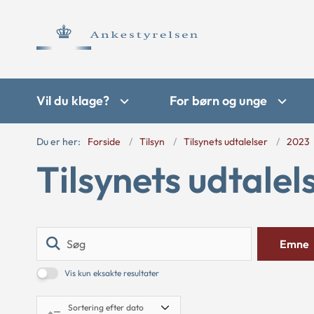
Vil du klage?
For børn og unge
Du er her:
Forside
Tilsyn
Tilsynets udtalelser
2023
Tilsynets udtalel
Søg
Emne
Vis kun eksakte resultater