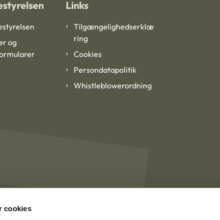
styrelsen
Links
styrelsen
Tilgængelighedserklæ
ring
er og
formularer
Cookies
Persondatapolitik
Whistleblowerordning
 cookies