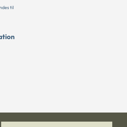
des til
ation