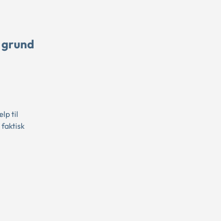
å grund
lp til
faktisk