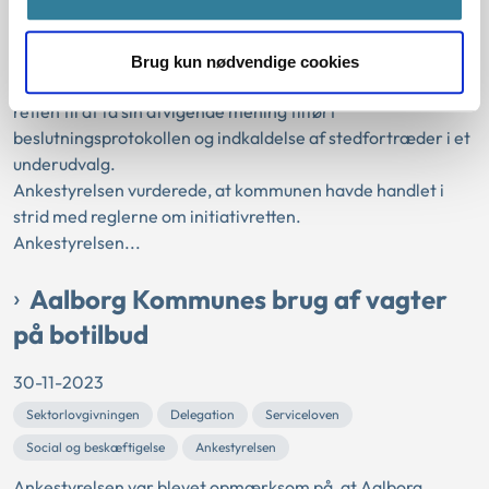
Stedfortræder
Ankestyrelsen
Et medlem af byrådet i Esbjerg Kommune havde henvendt
Brug kun nødvendige cookies
sig til Ankestyrelsen om initiativretten, retten til at få ordet,
retten til at få sin afvigende mening tilført
beslutningsprotokollen og indkaldelse af stedfortræder i et
underudvalg.
Ankestyrelsen vurderede, at kommunen havde handlet i
strid med reglerne om initiativretten.
Ankestyrelsen...
Aalborg Kommunes brug af vagter
på botilbud
30-11-2023
Sektorlovgivningen
Delegation
Serviceloven
Social og beskæftigelse
Ankestyrelsen
Ankestyrelsen var blevet opmærksom på, at Aalborg