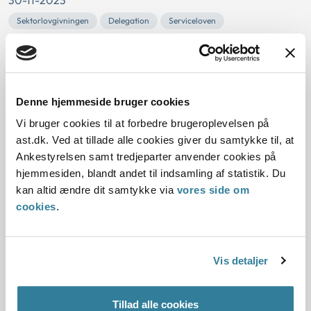
30-11-2023
Sektorlovgivningen
Delegation
Serviceloven
Social og beskæftigelse
Ankestyrelsen
Ankestyrelsen var blevet opmærksom på, at Region
Midtjylland benyttede vagter på botilbud placeret i
regionen.
Denne hjemmeside bruger cookies
På baggrund af regionens udtalelse vurderede
Vi bruger cookies til at forbedre brugeroplevelsen på
Ankestyrelsen, at der ikke var anledning til at foretage
ast.dk. Ved at tillade alle cookies giver du samtykke til, at
yderligere.
Ankestyrelsen samt tredjeparter anvender cookies på
hjemmesiden, blandt andet til indsamling af statistik. Du
En kommunes overholdelse af
kan altid ændre dit samtykke via
vores side om
forskellige bestemmelser i
cookies
.
kommunestyrelsesloven
30-11-2023
Vis detaljer
Kommunalbestyrelsen og dens udvalg
Afvigende mening
Beslutningsprotokol
Dagsorden
Initiativret
Retten til ordet
Tillad alle cookies