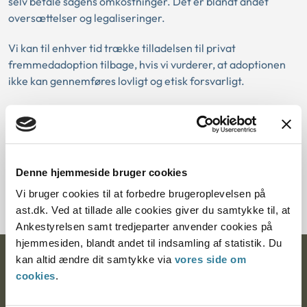
selv betale sagens omkostninger. Det er blandt andet
oversættelser og legaliseringer.
Vi kan til enhver tid trække tilladelsen til privat
fremmedadoption tilbage, hvis vi vurderer, at adoptionen
ikke kan gennemføres lovligt og etisk forsvarligt.
KONTAKT
Denne hjemmeside bruger cookies
Kontakt Ankestyrelsen
Vi bruger cookies til at forbedre brugeroplevelsen på
ast.dk. Ved at tillade alle cookies giver du samtykke til, at
Ankestyrelsen samt tredjeparter anvender cookies på
hjemmesiden, blandt andet til indsamling af statistik. Du
kan altid ændre dit samtykke via
vores side om
Ankestyrelsen
cookies
.
Postadresse: