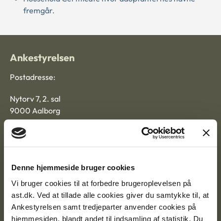
fremgår.
Ankestyrelsen
Postadresse:
Nytorv 7, 2. sal
9000 Aalborg
Ankestyrelsen Aalborg
Denne hjemmeside bruger cookies
Ankestyrelsen København
Vi bruger cookies til at forbedre brugeroplevelsen på
ast.dk. Ved at tillade alle cookies giver du samtykke til, at
Ankestyrelsen samt tredjeparter anvender cookies på
EAN: 57 98 000 35 48 21
hjemmesiden, blandt andet til indsamling af statistik. Du