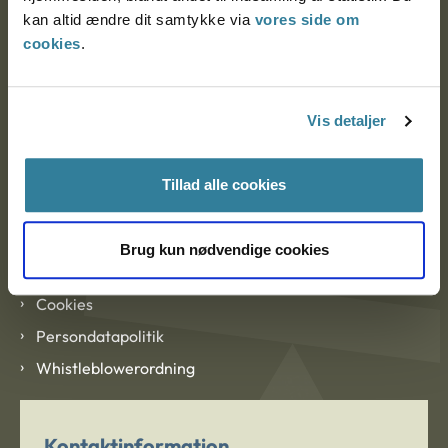
CVR: 1007 4002
kan altid ændre dit samtykke via
vores side om
cookies
.
Om Ankestyrelsen
Vis detaljer
Om Ankestyrelsen
Blanketter og kontaktformularer
Tillad alle cookies
Links
Brug kun nødvendige cookies
Tilgængelighedserklæring
Cookies
Persondatapolitik
Whistleblowerordning
Kontaktinformation