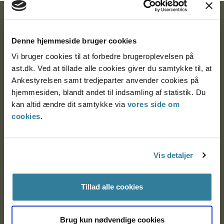
Ankestyrelsen
Denne hjemmeside bruger cookies
Postadresse:
Vi bruger cookies til at forbedre brugeroplevelsen på
Nytorv 7, 2. sal
ast.dk. Ved at tillade alle cookies giver du samtykke til, at
9000 Aalborg
Ankestyrelsen samt tredjeparter anvender cookies på
hjemmesiden, blandt andet til indsamling af statistik. Du
kan altid ændre dit samtykke via
vores side om
Ankestyrelsen Aalborg
cookies
.
Ankestyrelsen København
Vis detaljer
EAN: 57 98 000 35 48 21
Tillad alle cookies
CVR: 1007 4002
Brug kun nødvendige cookies