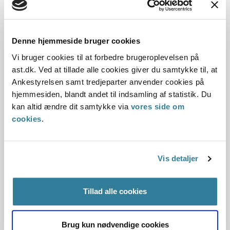
betydning for retten til behandlingsmæssigt fripladstilskud.
Kommunen kan altså ikke begrunde et afslag på et
behandlingsmæssigt fripladstilskud med, at forældrene
Denne hjemmeside bruger cookies
alligevel ville have behov for at få barnet passet, imens de
Vi bruger cookies til at forbedre brugeroplevelsen på
er på arbejde.
ast.dk. Ved at tillade alle cookies giver du samtykke til, at
Ankestyrelsen samt tredjeparter anvender cookies på
Det betyder også, at kommunen heller ikke kan begrunde
hjemmesiden, blandt andet til indsamling af statistik. Du
et afslag med, at forældrene selv har tid til at passe barnet,
kan altid ændre dit samtykke via
vores side om
fordi en eller begge forældre ikke har et arbejde.
cookies
.
Tilskuddets størrelse
Vis detaljer
Hvis betingelserne er opfyldt, skal kommunen give
behandlingsmæssigt fripladstilskud. Tilskuddet er på enten
50 eller 100 procent af egenbetalingen afhængigt af det
Tillad alle cookies
tilbud, barnet benytter:
Behandlingsmæssigt fripladstilskud udgør:
Brug kun nødvendige cookies