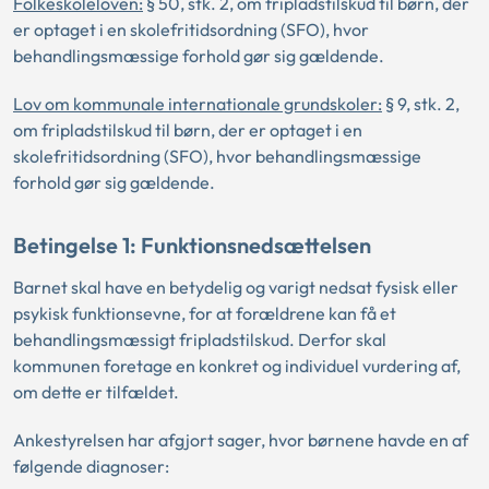
Folkeskoleloven
:
§ 50, stk. 2, om fripladstilskud til børn, der
er optaget i en skolefritidsordning (SFO), hvor
behandlingsmæssige forhold gør sig gældende.
Lov om kommunale internationale grundskoler
:
§ 9, stk. 2,
om fripladstilskud til børn, der er optaget i en
skolefritidsordning (SFO), hvor behandlingsmæssige
forhold gør sig gældende.
Betingelse 1: Funktionsnedsættelsen
Barnet skal have en betydelig og varigt nedsat fysisk eller
psykisk funktionsevne, for at forældrene kan få et
behandlingsmæssigt fripladstilskud. Derfor skal
kommunen foretage en konkret og individuel vurdering af,
om dette er tilfældet.
Ankestyrelsen har afgjort sager, hvor børnene havde en af
følgende diagnoser: