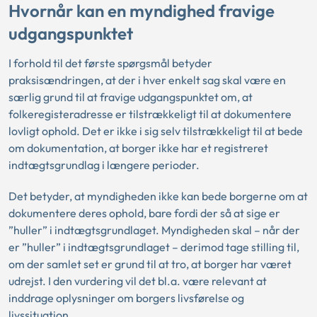
Hvornår kan en myndighed fravige
udgangspunktet
I forhold til det første spørgsmål betyder
praksisændringen, at der i hver enkelt sag skal være en
særlig grund til at fravige udgangspunktet om, at
folkeregisteradresse er tilstrækkeligt til at dokumentere
lovligt ophold. Det er ikke i sig selv tilstrækkeligt til at bede
om dokumentation, at borger ikke har et registreret
indtægtsgrundlag i længere perioder.
Det betyder, at myndigheden ikke kan bede borgerne om at
dokumentere deres ophold, bare fordi der så at sige er
”huller” i indtægtsgrundlaget. Myndigheden skal – når der
er ”huller” i indtægtsgrundlaget – derimod tage stilling til,
om der samlet set er grund til at tro, at borger har været
udrejst. I den vurdering vil det bl.a. være relevant at
inddrage oplysninger om borgers livsførelse og
livssituation.