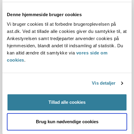
Myndigheden kan således ikke uden videre vurdere, at
Denne hjemmeside bruger cookies
manglende dokumentation for ophold i riget i en bestemt
Vi bruger cookies til at forbedre brugeroplevelsen på
kalendermåned betyder, at borger ikke anses for at have
ast.dk. Ved at tillade alle cookies giver du samtykke til, at
været i riget i denne måned, hvis der ud fra en samlet
Ankestyrelsen samt tredjeparter anvender cookies på
konkret vurdering ikke er reel grund til at tro, at borger har
hjemmesiden, blandt andet til indsamling af statistik. Du
været i udlandet. Myndigheden skal fx overveje, om det er
kan altid ændre dit samtykke via
vores side om
relevant at indhente en forklaring fra borger om de
cookies
.
perioder, hvor borger ikke har dokumenteret at have haft
et indtjeningsgrundlag.
Som konsekvens af praksisændringen tager Ankestyrelsen
Vis detaljer
og kommunerne stilling til genoptagelse af sager, som er
truffet i overensstemmelse med den tidligere praksis.
Tillad alle cookies
Afgørelse om genoptagelse træffes af den myndighed, der
senest har realitetsbehandlet sagen.
Brug kun nødvendige cookies
Følgende betingelser skal være opfyldt for, at
Ankestyrelsen og kommunerne skal genoptage en sag om