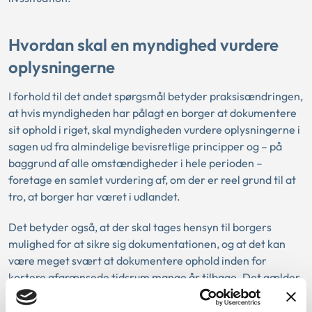
Hvordan skal en myndighed vurdere
oplysningerne
I forhold til det andet spørgsmål betyder praksisændringen,
at hvis myndigheden har pålagt en borger at dokumentere
sit ophold i riget, skal myndigheden vurdere oplysningerne i
sagen ud fra almindelige bevisretlige principper og – på
baggrund af alle omstændigheder i hele perioden –
foretage en samlet vurdering af, om der er reel grund til at
tro, at borger har været i udlandet.
Det betyder også, at der skal tages hensyn til borgers
mulighed for at sikre sig dokumentationen, og at det kan
være meget svært at dokumentere ophold inden for
kortere afgrænsede tidsrum mange år tilbage. Det gælder
især for borgere, der har en livsførelse og en livssituation
med en skrøbelig social tilknytning til samfundet.