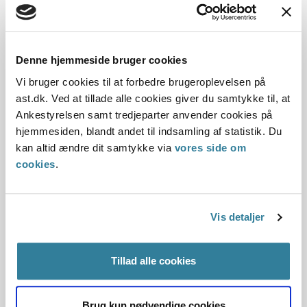
hidtidige regler stadig, og Arbejdsmarkedets
Erhvervssikring skal i disse sager afgøre spørgsmålet om
anerkendelse og spørgsmålet om retten til ydelser i en
samlet afgørelse inden for en frist på et år.
Denne hjemmeside bruger cookies
Vi bruger cookies til at forbedre brugeroplevelsen på
ast.dk. Ved at tillade alle cookies giver du samtykke til, at
Vi følger op på de nye regler for
Ankestyrelsen samt tredjeparter anvender cookies på
anerkendelse af ulykker
hjemmesiden, blandt andet til indsamling af statistik. Du
kan altid ændre dit samtykke via
vores side om
De klagesager om ulykker, som Ankestyrelsen har
cookies
.
modtaget efter den nye lovgivning, bliver ind til videre
behandlet af en mindre gruppe konsulenter,
sagsbehandlere og lægekonsulenter i Ankestyrelsen.
Vis detaljer
Formålet er at sikre en ensartet behandling og stillingtagen
til spørgsmål om den ændrede lov, som bliver rejst i
klagerne, og for løbende at kunne identificere principielle
Tillad alle cookies
problemstillinger.
Vi har fra 1. januar 2020 til og med 1. november 2020
Brug kun nødvendige cookies