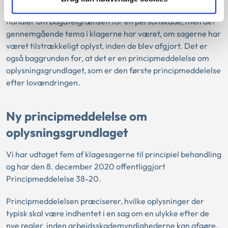
modtaget omkring 60 klagesager. En af klagesagerne
handler om bagatelgrænsen for en personskade, men det
gennemgående tema i klagerne har været, om sagerne har
været tilstrækkeligt oplyst, inden de blev afgjort. Det er
også baggrunden for, at det er en principmeddelelse om
oplysningsgrundlaget, som er den første principmeddelelse
efter lovændringen.
Ny principmeddelelse om
oplysningsgrundlaget
Vi har udtaget fem af klagesagerne til principiel behandling
og har den 8. december 2020 offentliggjort
Principmeddelelse 38-20.
Principmeddelelsen præciserer, hvilke oplysninger der
typisk skal være indhentet i en sag om en ulykke efter de
nye regler, inden arbejdsskademyndighederne kan afgøre,