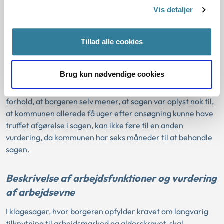
Vis detaljer
Efter reglerne skal kommunen afgøre sagen om retten til
seniorpension senest seks måneder efter, at kommunen
Tillad alle cookies
har modtaget borgerens ansøgning.
I de klagesager om tilkendelsestidspunkt, som
Brug kun nødvendige cookies
Ankestyrelsen har behandlet indtil nu, har kommunen
afgjort sagen inden for fristen på seks måneder. Det
forhold, at borgeren selv mener, at sagen var oplyst nok til,
at kommunen allerede få uger efter ansøgning kunne have
truffet afgørelse i sagen, kan ikke føre til en anden
vurdering, da kommunen har seks måneder til at behandle
sagen.
Beskrivelse af arbejdsfunktioner og vurdering
af arbejdsevne
I klagesager, hvor borgeren opfylder kravet om langvarig
tilknytning til arbejdsmarked og alderskravet, skal