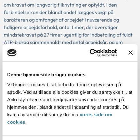
om kravet om langvarig tilknytning er opfyldt. I den
forbindelse kan der blandt andet lægges vægt på
karakteren og omfanget af arbejdet i nuværende og
tidligere arbejdsforhold, antal timer, der overstiger
mindstekravet på 27 timer ugentlig for indbetaling af fuldt
ATP-bidrag sammenholdt med antal arbejdsår, og om
borgerens helbredsforhold er påvirket efter mange års
arbejde.
Hvis en borger har haft tilknytning til arbejdsmarked
Denne hjemmeside bruger cookies
svarende til mindre end 20 år, kan borgeren ikke få
Vi bruger cookies til at forbedre brugeroplevelsen på
seniorpension.
ast.dk. Ved at tillade alle cookies giver du samtykke til, at
Ankestyrelsen samt tredjeparter anvender cookies på
Tilkendelsestidspunkt
hjemmesiden, blandt andet til indsamling af statistik. Du
kan altid ændre dit samtykke via
vores side om
I klagesager om tilkendelsestidspunkt har kommunen
cookies
.
vurderet, at borgeren har ret til seniorpension, men
borgeren mener, at kommunen burde tilkende
seniorpension fra et tidligere tidspunkt.