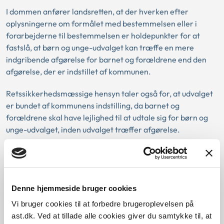
I dommen anfører landsretten, at der hverken efter
oplysningerne om formålet med bestemmelsen eller i
forarbejderne til bestemmelsen er holdepunkter for at
fastslå, at børn og unge-udvalget kan træffe en mere
indgribende afgørelse for barnet og forældrene end den
afgørelse, der er indstillet af kommunen.
Retssikkerhedsmæssige hensyn taler også for, at udvalget
er bundet af kommunens indstilling, da barnet og
forældrene skal have lejlighed til at udtale sig for børn og
unge-udvalget, inden udvalget træffer afgørelse.
I dommen henvises til bekendtgørelse om forretningsorden
for børn og unge-udvalget § 3, stk. 1. Det fremgår heraf, at
en sag, der skal afgøres af børn og unge-udvalget,
forelægges for udvalget med en indstilling om sagens
Denne hjemmeside bruger cookies
afgørelse.
Vi bruger cookies til at forbedre brugeroplevelsen på
ast.dk. Ved at tillade alle cookies giver du samtykke til, at
Ankestyrelsen vil på baggrund af Vestre Landsrets dom