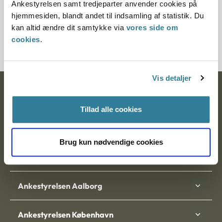
Ankestyrelsen samt tredjeparter anvender cookies på
offentliggøre en ny principmeddelelse med vejledning om,
hjemmesiden, blandt andet til indsamling af statistik. Du
hvordan forvaltningen skal udarbejde indstillinger i sager
kan altid ændre dit samtykke via
vores side om
om afbrudt eller overvåget samvær efter servicelovens §
cookies
.
71, stk. 4.
Vis detaljer
Ankestyrelsen
Tillad alle cookies
Postadresse:
Nytorv 7, 2. sal
Brug kun nødvendige cookies
9000 Aalborg
Ankestyrelsen Aalborg
Ankestyrelsen København