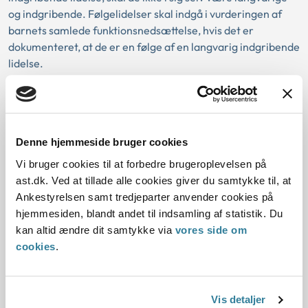
og indgribende. Følgelidelser skal indgå i vurderingen af
barnets samlede funktionsnedsættelse, hvis det er
dokumenteret, at de er en følge af en langvarig indgribende
lidelse.
Læs Ankestyrelsens principmeddelelse 92-12 om
nødvendige merudgifter - børn - personkreds -
funktionsevnevurdering samt principmeddelelse 10-17 om
Denne hjemmeside bruger cookies
merudgifter ved forsørgelsen - tabt arbejdsfortjeneste -
personkreds - støttetiltag - behandlingsmuligheder - flere
Vi bruger cookies til at forbedre brugeroplevelsen på
lidelser - samlet funktionsnedsættelse -
ast.dk. Ved at tillade alle cookies giver du samtykke til, at
dokumentationskrav - diagnose - udredning.
Ankestyrelsen samt tredjeparter anvender cookies på
hjemmesiden, blandt andet til indsamling af statistik. Du
kan altid ændre dit samtykke via
vores side om
cookies
.
Eksempel 4
En mor søger om dækning af merudgifter. Barnet
Vis detaljer
har ADHD og ufrivillig vandladning. Kommunen