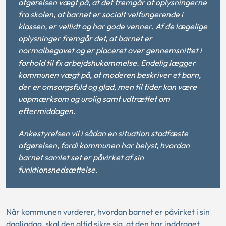
afgørelsen vægt på, at det fremgår af oplysningerne
fra skolen, at barnet er socialt velfungerende i
klassen, er vellidt og har gode venner. Af de lægelige
oplysninger fremgår det, at barnet er
normalbegavet og er placeret over gennemsnittet i
forhold til fx arbejdshukommelse. Endelig lægger
kommunen vægt på, at moderen beskriver et barn,
der er omsorgsfuld og glad, men til tider kan være
uopmærksom og urolig samt udtrættet om
eftermiddagen.
Ankestyrelsen vil i sådan en situation stadfæste
afgørelsen, fordi kommunen har belyst, hvordan
barnet samlet set er påvirket af sin
funktionsnedsættelse.
Når kommunen vurderer, hvordan barnet er påvirket i sin
dagligdag, skal den altid sikre sig, at den har inddraget