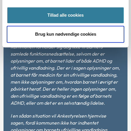
træffer afgørelse om, at forælderen ikke er omfattet
af personkredsen for dækning af merudgifter.
Tillad alle cookies
Kommunen har inddraget relevante og
tilstrækkelige oplysninger i forhold til barnets
ADHD.
Brug kun nødvendige cookies
Kommunen forholder sig dog ikke til barnets
samlede funktionsnedsættelse, selvom der er
oplysninger om, at barnet lider af både ADHD og
ufrivillig vandladning. Der er i sagen oplysninger om,
at barnet får medicin for sin ufrivillige vandladning,
men ikke oplysninger om, hvordan barnet i øvrigt er
påvirket heraf. Der er heller ingen oplysninger om,
den ufrivillige vandladning er en følge af barnets
ADHD, eller om det er en selvstændig lidelse.
I en sådan situation vil Ankestyrelsen hjemvise
sagen, fordi kommunen ikke har indhentet
oplysninger om barnets ufrivillige vandladning,