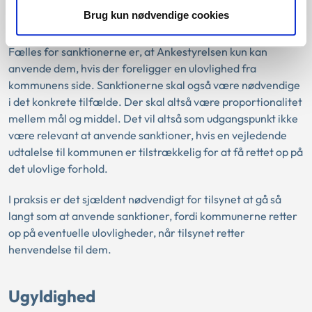
som kommunalbestyrelsesmedlemmet kan betale, mod at
Brug kun nødvendige cookies
Ankestyrelsen frafalder sagsanlæg.
Fælles for sanktionerne er, at Ankestyrelsen kun kan
anvende dem, hvis der foreligger en ulovlighed fra
kommunens side. Sanktionerne skal også være nødvendige
i det konkrete tilfælde. Der skal altså være proportionalitet
mellem mål og middel. Det vil altså som udgangspunkt ikke
være relevant at anvende sanktioner, hvis en vejledende
udtalelse til kommunen er tilstrækkelig for at få rettet op på
det ulovlige forhold.
I praksis er det sjældent nødvendigt for tilsynet at gå så
langt som at anvende sanktioner, fordi kommunerne retter
op på eventuelle ulovligheder, når tilsynet retter
henvendelse til dem.
Ugyldighed