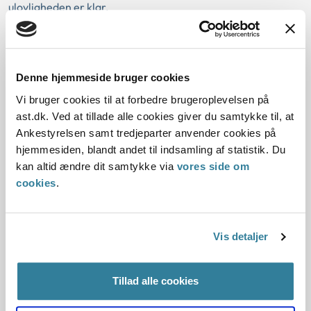
ulovligheden er klar.
Desuden kan Ankestyrelsen pålægge medlemmer af
kommunalbestyrelsen
tvangsbøder
, hvis de er ansvarlige
for, at kommunalbestyrelsen har undladt at udføre en
Denne hjemmeside bruger cookies
foranstaltning, som den efter lovgivningen har pligt til at
Vi bruger cookies til at forbedre brugeroplevelsen på
udføre.
ast.dk. Ved at tillade alle cookies giver du samtykke til, at
Ankestyrelsen samt tredjeparter anvender cookies på
Tvangsbøder kan for eksempel være relevante, hvis en
hjemmesiden, blandt andet til indsamling af statistik. Du
kommune ikke efterlever en bindende afgørelse fra en
kan altid ændre dit samtykke via
vores side om
klage- eller tilsynsmyndighed. Så vil Ankestyrelsen ved
cookies
.
hjælp af den særlige ”fogedfunktion” i sidste ende kunne
gennemtvinge en afgørelse ved brug af tvangsbøder.
Ankestyrelsen kan også
anlægge erstatningssag
mod et
Vis detaljer
kommunalbestyrelsesmedlem, der er ansvarligt for, at
kommunen er påført et tab. Alternativt kan
Tillad alle cookies
Ankestyrelsen
fastsætte et beløb
under hensyn til den
udviste skyld, skadens størrelse og øvrige omstændigheder,