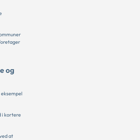
e
e kommuner
foretager
ke og
r eksempel
 i kortere
ved at