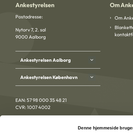
Ankestyrelsen
Om Anke
Postadresse:
Om Anke
Blankett
Nytorv 7, 2. sal
kontakt
9000 Aalborg
Ankestyrelsen Aalborg
Ankestyrelsen København
EAN: 57 98 000 35 48 21
CVR: 1007 4002
Denne hjemmeside bruger