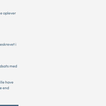
e oplever
eskrevet i
ndsats med
lle have
de end