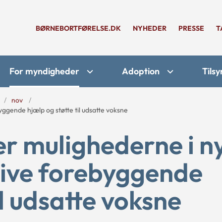
BØRNEBORTFØRELSE.DK
NYHEDER
PRESSE
T
For myndigheder
Adoption
Tilsy
nov
yggende hjælp og støtte til udsatte voksne
 mulighederne i n
 give forebyggende
il udsatte voksne