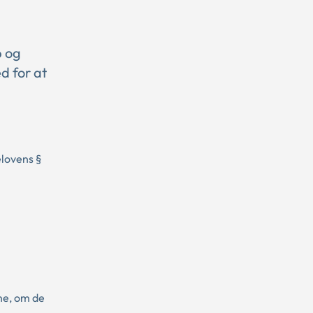
p og
d for at
elovens §
rne, om de