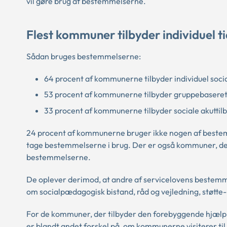
vil gøre brug af bestemmelserne.
Flest kommuner tilbyder individuel 
Sådan bruges bestemmelserne:
64 procent af kommunerne tilbyder individuel soc
53 procent af kommunerne tilbyder gruppebaseret 
33 procent af kommunerne tilbyder sociale akuttil
24 procent af kommunerne bruger ikke nogen af bestem
tage bestemmelserne i brug. Der er også kommuner, der g
bestemmelserne.
De oplever derimod, at andre af servicelovens bestemm
om socialpædagogisk bistand, råd og vejledning, støtte-
For de kommuner, der tilbyder den forebyggende hjælp og
er blandt andet forskel på, om kommunerne visiterer til