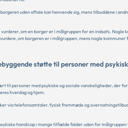
borgeren uden aftale kan henvende sig, mens tilbuddene i andr
e vurderer, om en borger er i målgruppen for en indsats. Nogl
t vurdere, om borgeren er i målgruppen, mens nogle kommuner 
byggende støtte til personer med psykis
rt til personer med psykiske og sociale vanskeligheder, der fo
 deres hverdag og hjem.
t sker via telefonsamtaler, fysisk fremmøde og overnatningstilbud
sykiske handicap i mange tilfælde falder uden for målgruppen 