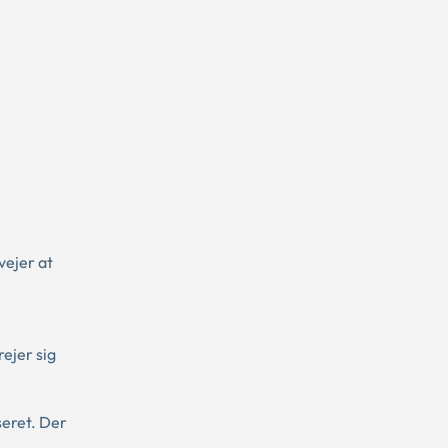
vejer at
ejer sig
seret. Der