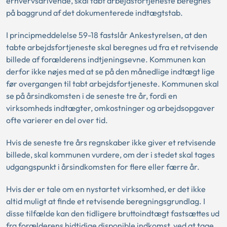
erhvervsdrivende, skal tabt arbejdsfortjeneste beregnes
på baggrund af det dokumenterede indtægtstab.
I principmeddelelse 59-18 fastslår Ankestyrelsen, at den
tabte arbejdsfortjeneste skal beregnes ud fra et retvisende
billede af forælderens indtjeningsevne. Kommunen kan
derfor ikke nøjes med at se på den månedlige indtægt lige
før overgangen til tabt arbejdsfortjeneste. Kommunen skal
se på årsindkomsten i de seneste tre år, fordi en
virksomheds indtægter, omkostninger og arbejdsopgaver
ofte varierer en del over tid.
Hvis de seneste tre års regnskaber ikke giver et retvisende
billede, skal kommunen vurdere, om der i stedet skal tages
udgangspunkt i årsindkomsten for flere eller færre år.
Hvis der er tale om en nystartet virksomhed, er det ikke
altid muligt at finde et retvisende beregningsgrundlag. I
disse tilfælde kan den tidligere bruttoindtægt fastsættes ud
fra forælderens hidtidige disponible indkomst, ved at tage