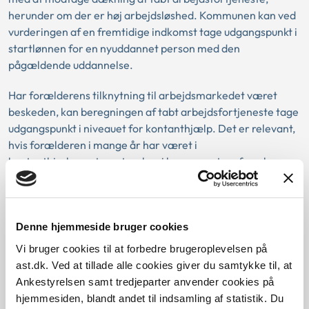
herunder om der er høj arbejdsløshed. Kommunen kan ved
vurderingen af en fremtidige indkomst tage udgangspunkt i
startlønnen for en nyuddannet person med den
pågældende uddannelse.
Har forælderens tilknytning til arbejdsmarkedet været
beskeden, kan beregningen af tabt arbejdsfortjeneste tage
udgangspunkt i niveauet for kontanthjælp. Det er relevant,
hvis forælderen i mange år har været i
kontanthjælpssystemet og kun i begrænset omfang har
været i beskæftigelse.
Se hertil Ankestyrelsens principmeddelelser 30-13 og 169-
10.
Denne hjemmeside bruger cookies
Vi bruger cookies til at forbedre brugeroplevelsen på
ast.dk. Ved at tillade alle cookies giver du samtykke til, at
Ankestyrelsen samt tredjeparter anvender cookies på
Eksempel:
hjemmesiden, blandt andet til indsamling af statistik. Du