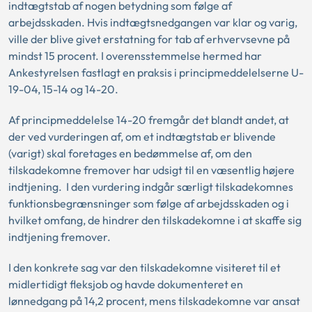
indtægtstab af nogen betydning som følge af
arbejdsskaden. Hvis indtægtsnedgangen var klar og varig,
ville der blive givet erstatning for tab af erhvervsevne på
mindst 15 procent. I overensstemmelse hermed har
Ankestyrelsen fastlagt en praksis i principmeddelelserne
U-
19-04,
15-14
og
14-20.
Af principmeddelelse 14-20 fremgår det blandt andet, at
der ved vurderingen af, om et indtægtstab er blivende
(varigt) skal foretages en bedømmelse af, om den
tilskadekomne fremover har udsigt til en væsentlig højere
indtjening. I den vurdering indgår særligt tilskadekomnes
funktionsbegrænsninger som følge af arbejdsskaden og i
hvilket omfang, de hindrer den tilskadekomne i at skaffe sig
indtjening fremover.
I den konkrete sag var den tilskadekomne visiteret til et
midlertidigt fleksjob og havde dokumenteret en
lønnedgang på 14,2 procent, mens tilskadekomne var ansat