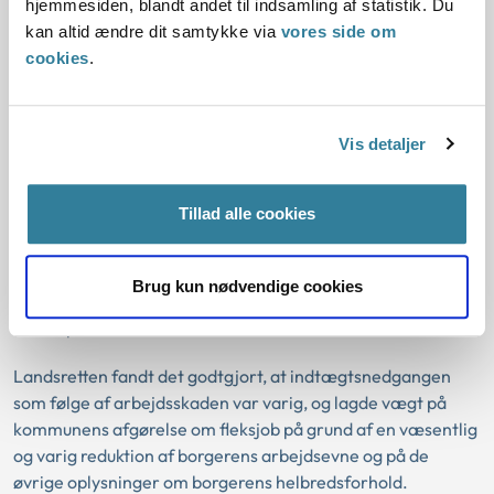
hjemmesiden, blandt andet til indsamling af statistik. Du
Ankestyrelsen havde vurderet, at borgerens indtægtstab
kan altid ændre dit samtykke via
vores side om
ikke var tilstrækkeligt stort til at kunne medføre en
cookies
.
erstatning på 15 procent.
Hverken lovens forarbejder eller Ankestyrelsens
Vis detaljer
principmeddelelser udtaler sig om en nedre grænse for
størrelsen af den indtægtsnedgang, der kan give ret til
erstatning for tab af erhvervsevne på 15 procent. Det gør
Tillad alle cookies
landsretsdommen heller ikke.
Landsretten nåede frem til, at borgeren havde ret til
Brug kun nødvendige cookies
erstatning, selv om borgerens indtægtsnedgang var mindre
end 15 procent.
Landsretten fandt det godtgjort, at indtægtsnedgangen
som følge af arbejdsskaden var varig, og lagde vægt på
kommunens afgørelse om fleksjob på grund af en væsentlig
og varig reduktion af borgerens arbejdsevne og på de
øvrige oplysninger om borgerens helbredsforhold.