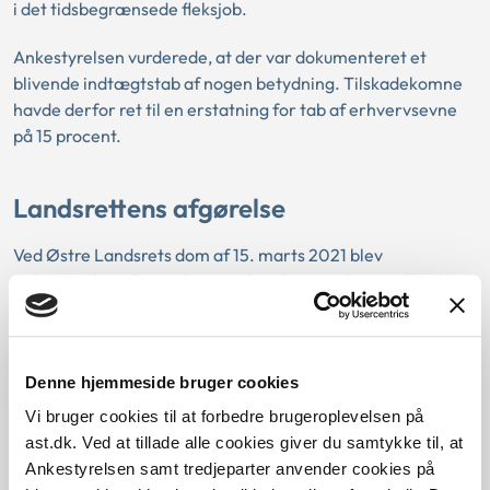
i det tidsbegrænsede fleksjob.
Ankestyrelsen vurderede, at der var dokumenteret et
blivende indtægtstab af nogen betydning. Tilskadekomne
havde derfor ret til en erstatning for tab af erhvervsevne
på 15 procent.
Landsrettens afgørelse
Ved Østre Landsrets dom af 15. marts 2021 blev
Ankestyrelsen dømt til at anerkende, at en borger havde
ret til erstatning for tab af erhvervsevne på 15 procent
efter en arbejdsskade. Borgeren var i fleksjob både på
grund af arbejdsskaden og andre forhold.
Denne hjemmeside bruger cookies
Borgeren og Ankestyrelsen var enige om, at borgerens
Vi bruger cookies til at forbedre brugeroplevelsen på
lønnedgang i fleksjobbet var mindre end 15 procent, men
ast.dk. Ved at tillade alle cookies giver du samtykke til, at
borgeren mente, at hun havde ret til erstatning alligevel.
Ankestyrelsen samt tredjeparter anvender cookies på