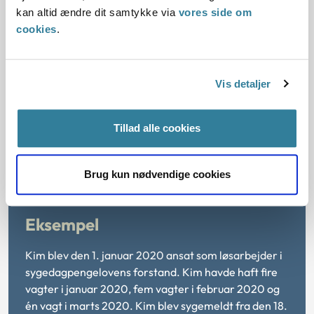
løsarbejderen er
formelt
eller
materielt
berettiget til
kan altid ændre dit samtykke via
vores side om
arbejdsløshedsdagpenge.
cookies
.
Har løsarbejderen ikke inden sin sygemelding stået til
rådighed for arbejdsmarkedet og modtaget
arbejdsløshedsdagpenge fra arbejdsløshedskassen, så er
Vis detaljer
udgangspunktet, at pågældende alene er
formelt
berettiget
til arbejdsløshedsdagpenge ved sin sygemelding.
Tillad alle cookies
Løsarbejderen vil dermed ikke opfylde
beskæftigelseskravet. Vi henviser til Ankestyrelsens
principmeddelelse
63-12.
Brug kun nødvendige cookies
Eksempel
Kim blev den 1. januar 2020 ansat som løsarbejder i
sygedagpengelovens forstand. Kim havde haft fire
vagter i januar 2020, fem vagter i februar 2020 og
én vagt i marts 2020. Kim blev sygemeldt fra den 18.