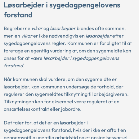
Løsarbejder i sygedagpengelovens
forstand
Begreberne
vikar
og
løsarbejder
blandes ofte sammen,
men en
vikar
er ikke nødvendigvis en
løsarbejder
efter
sygedagpengelovens regler. Kommunen er forpligtet til at
foretage en egentlig vurdering af, om den sygemeldte kan
anses for at være
løsarbejder i sygedagpengelovens
forstand
.
Når kommunen skal vurdere, om den sygemeldte er
løsarbejder, kan kommunen undersøge de forhold, der
regulerer den sygemeldtes tilknytning til arbejdsgiveren.
Tilknytningen kan for eksempel være reguleret af en
ansættelseskontrakt eller jobordre.
Det taler for, at det er en løsarbejder i
sygedagpengelovens forstand, hvis der ikke er aftalt en
gennemsnitlig ugentlig arbejdstid og et opsigelsesvarsel.