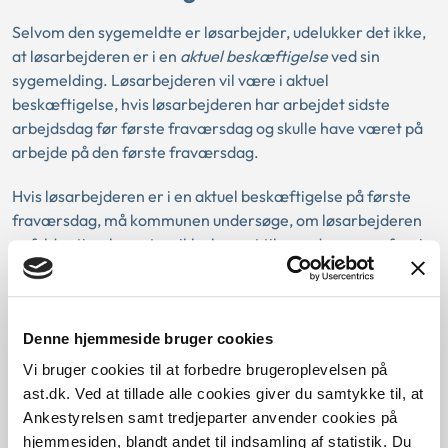
Selvom den sygemeldte er løsarbejder, udelukker det ikke,
at løsarbejderen er i en
aktuel beskæftigelse
ved sin
sygemelding. Løsarbejderen vil være i aktuel
beskæftigelse, hvis løsarbejderen har arbejdet sidste
arbejdsdag før første fraværsdag og skulle have været på
arbejde på den første fraværsdag.
Hvis løsarbejderen er i en aktuel beskæftigelse på første
fraværsdag, må kommunen undersøge, om løsarbejderen
opfylder timekravet og ikke har ret til sygedagpenge fra sin
arbejdsgiver for samme periode og
beskæftigelsesforhold.
Dagpengeberettiget medlem af en arbejdsløshedskasse
Denne hjemmeside bruger cookies
Vi bruger cookies til at forbedre brugeroplevelsen på
Det er ikke tilstrækkeligt for at opfylde
ast.dk. Ved at tillade alle cookies giver du samtykke til, at
beskæftigelseskravet, at løsarbejderen er medlem af en
Ankestyrelsen samt tredjeparter anvender cookies på
arbejdsløshedskasse. Der sondres mellem, om
hjemmesiden, blandt andet til indsamling af statistik. Du