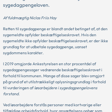
sygedagpengeloven.
Af fuldmægtig Niclas Friis Hay
Retten til sygedagpenge er blandt andet betinget af, at den
sygemeldte opfylder beskæftigelseskravet. Hvis den
sygemeldte ikke opfylder beskæftigelseskravet, er der ikke
grundlag for at udbetale sygedagpenge, uanset
sygdommens karakter.
I 2019 omgjorde Ankestyrelsen en stor procentdel af
sygedagpengesager vedrørende beskæftigelseskravet i
forhold til kommunen. Mange af disse sager blev omgjort
på grund af et utilstrækkeligt oplysningsgrundlag i forhold
til vurderingen af
løsarbejdere i sygedagpengelovens
forstand.
Ved løsarbejdere forstås personer med kortvarige eller
tilfældige arbejdsforhold, hvor ansættelsens ophør som