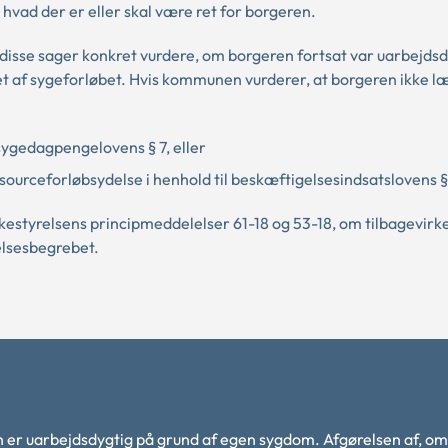
, hvad der er eller skal være ret for borgeren.
disse sager konkret vurdere, om borgeren fortsat var uarbejdsdy
t af sygeforløbet. Hvis kommunen vurderer, at borgeren ikke l
sygedagpengelovens § 7, eller
ourceforløbsydelse i henhold til beskæftigelsesindsatslovens § 1
estyrelsens principmeddelelser
61-18
og
53-18, om tilbagevirk
elsesbegrebet.
on er uarbejdsdygtig på grund af egen sygdom. Afgørelsen af, om