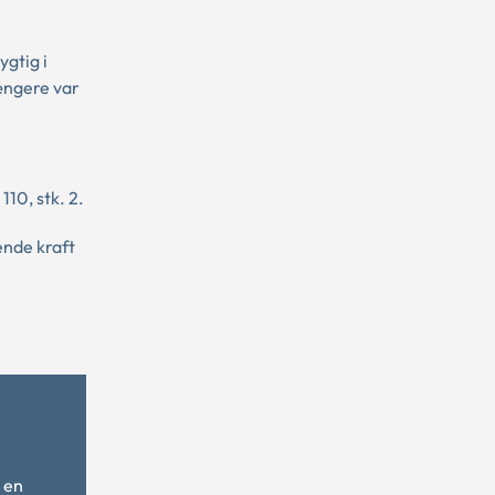
gtig i
ængere var
10, stk. 2.
ende kraft
 en