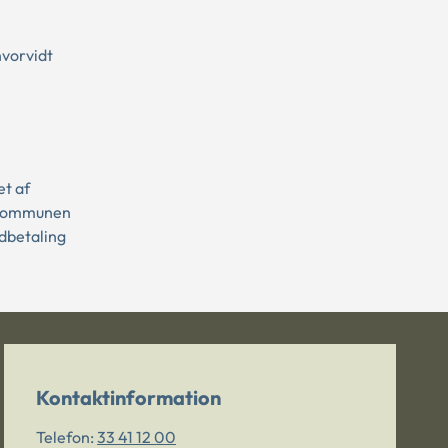
hvorvidt
et af
. Kommunen
udbetaling
Kontaktinformation
Telefon:
33 41 12 00