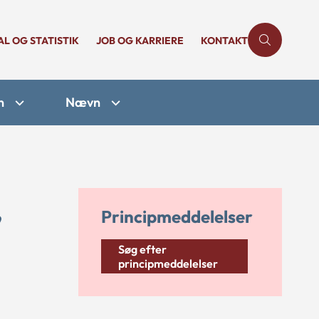
AL OG STATISTIK
JOB OG KARRIERE
KONTAKT
n
Nævn
,
Principmeddelelser
Søg efter
principmeddelelser