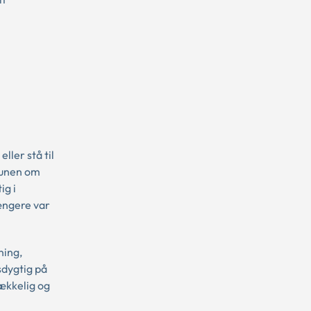
ller stå til
munen om
ig i
ængere var
ning,
sdygtig på
ækkelig og