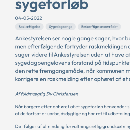
sygeforløb
04-05-2022
Beskæftigelse
Sygedagpenge
Beskæftigelsesområdet
Ankestyrelsen ser nogle gange sager, hvor b
men efterfølgende fortryder raskmeldingen 
sager videre til Ankestyrelsen uden at have a
sygedagpengelovens forstand på tidspunktet o
den rette fremgangsmåde, når kommunen mod
korrigere en raskmelding efter ophøret af et 
Af fuldmægtig Siv Christensen
Når borgere efter ophøret af et sygeforløb henvender si
at de fortsat er uarbejdsdygtige og har ret til udbetali
Det følger af almindelig forvaltningsretlig grundsætnin