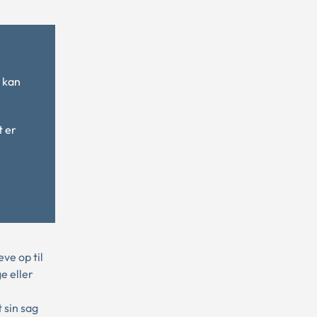
 kan
t er
ve op til
e eller
e
 sin sag