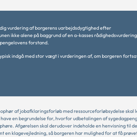
dig vurdering af borgerens uarbejdsdygtighed efter
nen ikke alene på baggrund af en a-kasses rådighedsvurdering
gpengelovens forstand.
 typisk indgå med stor vægt i vurderingen af, om borgeren fortsa
hør af jobafklaringsforløb med ressourceforløbsydelse skal le
l have en begrundelse for, hvorfor udbetalingen af sygedagpeng
phøre. Afgørelsen skal derudover indeholde en henvisning til d
mt en klagevejledning, så borgeren har mulighed for at få prøvet