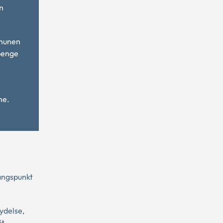
n
mmunen
gpenge
me.
gangspunkt
ydelse,
it