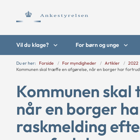
Vil du klage?
For børn og unge
Du er her:
Forside
For myndigheder
Artikler
2022
Kommunen skal træffe en afgørelse, når en borger har fortrudt
Kommunen skal t
når en borger har
raskmelding efte