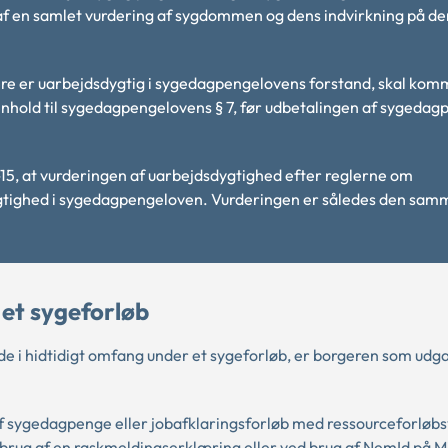
 af en samlet vurdering af sygdommen og dens indvirkning på de
ere er uarbejdsdygtig i sygedagpengelovens forstand, skal ko
nhold til sygedagpengelovens § 7, før udbetalingen af sygeda
-15, at vurderingen af uarbejdsdygtighed efter reglerne om
ygtighed i sygedagpengeloven. Vurderingen er således den sam
 et sygeforløb
jde i hidtidigt omfang under et sygeforløb, er borgeren som ud
 sygedagpenge eller jobafklaringsforløb med ressourceforløbs
 brug af en raskmeldingserklæring eller ved brug af NemId på M