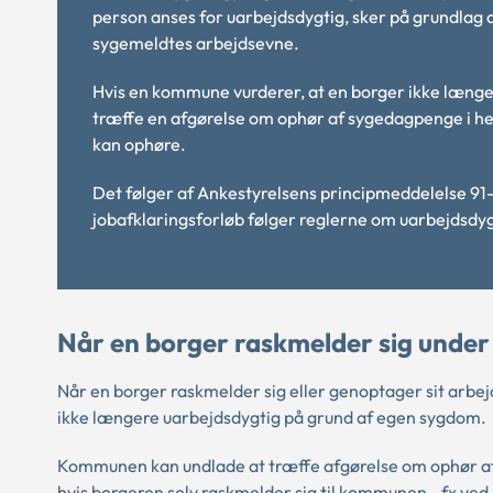
person anses for uarbejdsdygtig, sker på grundlag
sygemeldtes arbejdsevne.
Hvis en kommune vurderer, at en borger ikke læng
træffe en afgørelse om ophør af sygedagpenge i he
kan ophøre.
Det følger af Ankestyrelsens principmeddelelse
91
jobafklaringsforløb følger reglerne om uarbejdsd
Når en borger raskmelder sig under
Når en borger raskmelder sig eller genoptager sit arbe
ikke længere uarbejdsdygtig på grund af egen sygdom.
Kommunen kan undlade at træffe afgørelse om ophør af
hvis borgeren selv raskmelder sig til kommunen - fx ved