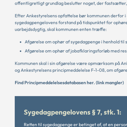
offentligretligt grundlag beslutter noget, der fastsætter
Efter Ankestyrelsens opfattelse bør kommunen derfor i 
sygedagpengelovens forstand på tidspunktet for ophøre
uarbejdsdygtig, skal kommunen enten træffe:
Afgørelse om ophør af sygedagpenge i henhold til 
Afgørelse om ophør af jobafklaringsforløb med ress
Kommunen skal i sin afgørelse være opmærksom på Ank
og Ankestyrelsens principmeddelelse
F-1-08, om afgør
Find Principmeddelelsesdatabasen her. (link mangler)
Sygedagpengelovens § 7, stk. 1:
Retten til sygedagpenge er betinget af, at en pers