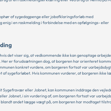
ophør af sygedagpenge eller jobafklaringsforløb med
g enig i en raskmelding i forbindelse med en opfølgnings- eller
lding
 hvis det viser sig, at vedkommende ikke kan genoptage arbejde e
. Her er forudsætningen dog, at borgeren har orienteret kom
mmunen konkret vurdere, om borgeren fortsat var uarbejdsdygt
t af sygeforløbet. Hvis kommunen vurderer, at borgeren ikke l
Mit Sygefravær eller Jobnet, kan kommunen inddrage den vejled
er Jobnet, i sin vurdering af, om borgeren fortsat var uarbejd
 blandt andet lægge vægt på, om borgeren har modtaget tilstr