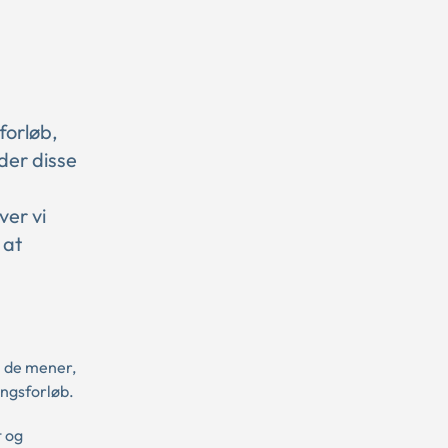
forløb,
der disse
ver vi
 at
i de mener,
ingsforløb.
t og