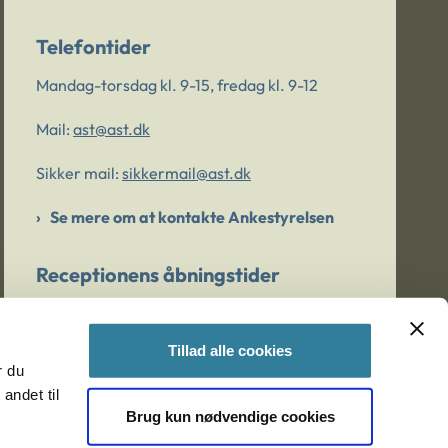
Telefontider
Mandag-torsdag kl. 9-15, fredag kl. 9-12
Mail:
ast@ast.dk
Sikker mail:
sikkermail@ast.dk
Se mere om at kontakte Ankestyrelsen
Receptionens åbningstider
Mandag-torsdag kl. 9-15, fredag kl. 9-13
Tillad alle cookies
r du
Er du bekymret for et barn/en ung?
andet til
Brug kun nødvendige cookies