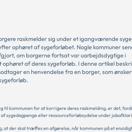
orgere raskmelder sig under et igangværende syge
efter ophøret af sygeforløbet. Nogle kommuner sen
fgjort, om borgerne fortsat var uarbejdsdygtige i
phøret af deres sygeforløb. I denne artikel beskri
tager en henvendelse fra en borger, som ønsker
sygeforløb.
g til kommunen for at korrigere deres raskmelding, er det, ford
ng af sygedagpenge eller ressourceforløbsydelse under jobafklar
g, at der skal træffes en afgørelse, når kommunen på et ensidig