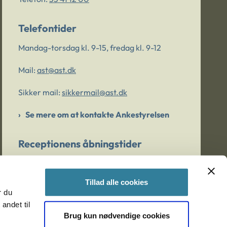
Telefontider
Mandag-torsdag kl. 9-15, fredag kl. 9-12
Mail:
ast@ast.dk
Sikker mail:
sikkermail@ast.dk
Se mere om at kontakte Ankestyrelsen
Receptionens åbningstider
Mandag-torsdag kl. 9-15, fredag kl. 9-13
Tillad alle cookies
r du
Er du bekymret for et barn/en ung?
andet til
Brug kun nødvendige cookies