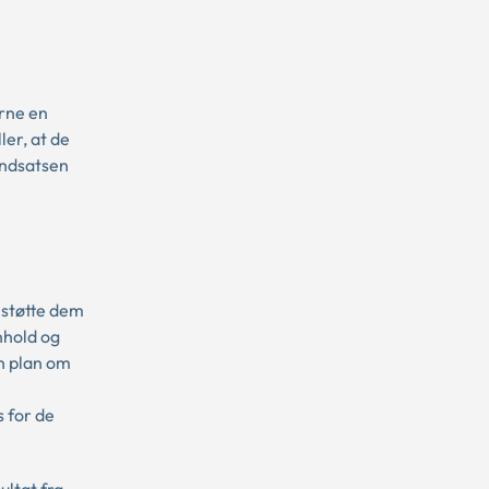
rne en
er, at de
indsatsen
 støtte dem
nhold og
n plan om
 for de
ultat fra