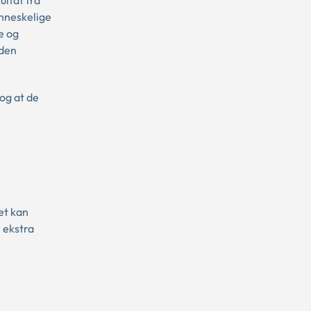
nneskelige
e og
 den
og at de
et kan
 ekstra