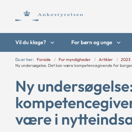
Vil du klage?
For børn og unge
Du er her:
Forside
For myndigheder
Artikler
2023
Ny undersøgelse: Det kan være kompetencegivende for borgere
Ny undersøgelse
kompetencegiven
være i nytteinds