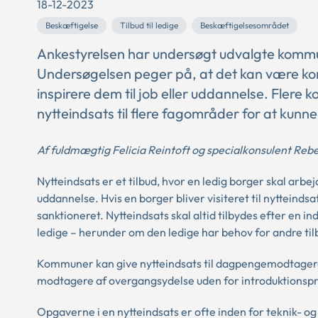
18-12-2023
Beskæftigelse
Tilbud til ledige
Beskæftigelsesområdet
Ankestyrelsen har undersøgt udvalgte kommu
Undersøgelsen peger på, at det kan være ko
inspirere dem til job eller uddannelse. Flere
nytteindsats til flere fagområder for at kun
Af fuldmægtig Felicia Reintoft og specialkonsulent Re
Nytteindsats er et tilbud, hvor en ledig borger skal arbej
uddannelse. Hvis en borger bliver visiteret til nytteind
sanktioneret. Nytteindsats skal altid tilbydes efter en in
ledige – herunder om den ledige har behov for andre til
Kommuner kan give nytteindsats til dagpengemodtage
modtagere af overgangsydelse uden for introduktions
Opgaverne i en nytteindsats er ofte inden for teknik- 