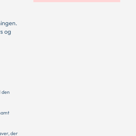
ningen.
s og
l den
samt
aver, der