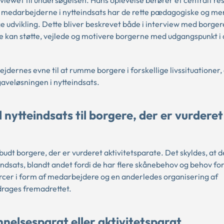
t medarbejderne i nytteindsats har de rette pædagogiske og me
ge udvikling. Dette bliver beskrevet både i interview med borger
 kan støtte, vejlede og motivere borgerne med udgangspunkt i
rnes evne til at rumme borgere i forskellige livssituationer, 
aveløsningen i nytteindsats.
ytteindsats til borgere, der er vurderet
udt borgere, der er vurderet aktivitetsparate. Det skyldes, at d
indsats, blandt andet fordi de har flere skånebehov og behov for
urcer i form af medarbejdere og en anderledes organisering af
ddrages fremadrettet.
nelsesparat eller aktivitetsparat