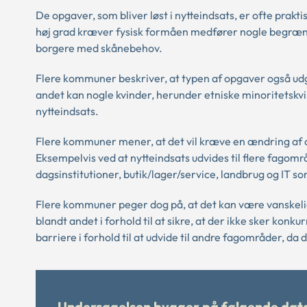
De opgaver, som bliver løst i nytteindsats, er ofte pra
høj grad kræver fysisk formåen medfører nogle begrænsn
borgere med skånebehov.
Flere kommuner beskriver, at typen af opgaver også u
andet kan nogle kvinder, herunder etniske minoritetskvind
nytteindsats.
Flere kommuner mener, at det vil kræve en ændring af 
Eksempelvis ved at nytteindsats udvides til flere fago
dagsinstitutioner, butik/lager/service, landbrug og IT s
Flere kommuner peger dog på, at det kan være vanskeli
blandt andet i forhold til at sikre, at der ikke sker ko
barriere i forhold til at udvide til andre fagområder, d
Undersøgelsen bygger på følgende data