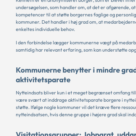
undersøgelsen, som handler om, at det er afgørende, a
kompetencer til at støtte borgernes faglige og personli
kommuner. Det handler i høj grad om, at medarbejderne
enkeltes individuelle behov.
I den forbindelse lægger kommunerne vægt på medarbejde
samtidig har relevant erfaring, som kan understøtte opg
Kommunerne benytter i mindre grad n
aktivitetsparate
Nytteindsats bliver kun i et meget begrænset omfang tilb
være svært at inddrage aktivitetsparate borgere i nytte
støtte. Ifølge nogle kommuner vil det kræve flere resso
nytteindsatsen, hvis denne gruppe i højere grad skal in
Visitationsgrupper: Jobparat, uddan