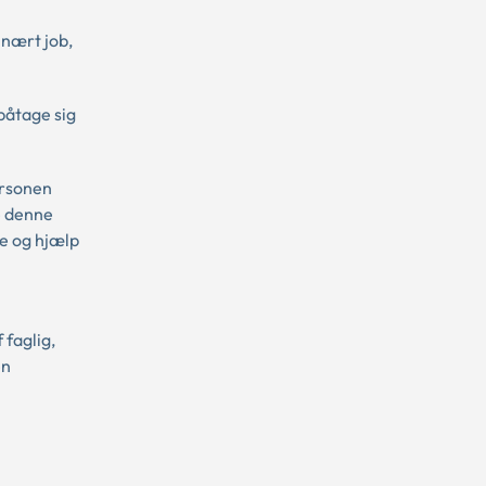
inært job,
 påtage sig
ersonen
e denne
te og hjælp
 faglig,
en