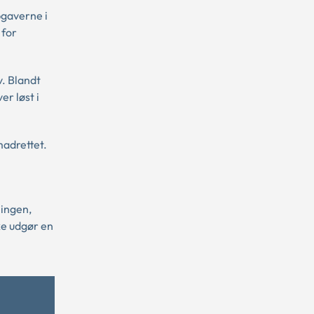
pgaverne i
 for
. Blandt
er løst i
madrettet.
ningen,
ke udgør en