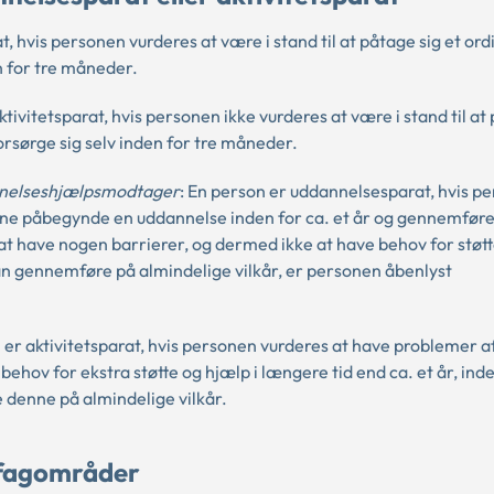
t, hvis personen vurderes at være i stand til at påtage sig et ord
en for tre måneder.
ktivitetsparat, hvis personen ikke vurderes at være i stand til at
orsørge sig selv inden for tre måneder.
nnelseshjælpsmodtager
: En person er uddannelsesparat, hvis p
 kunne påbegynde en uddannelse inden for ca. et år og gennemfør
at have nogen barrierer, og dermed ikke at have behov for støt
kan gennemføre på almindelige vilkår, er personen åbenlyst
 er aktivitetsparat, hvis personen vurderes at have problemer af
hov for ekstra støtte og hjælp i længere tid end ca. et år, ind
denne på almindelige vilkår.
e fagområder