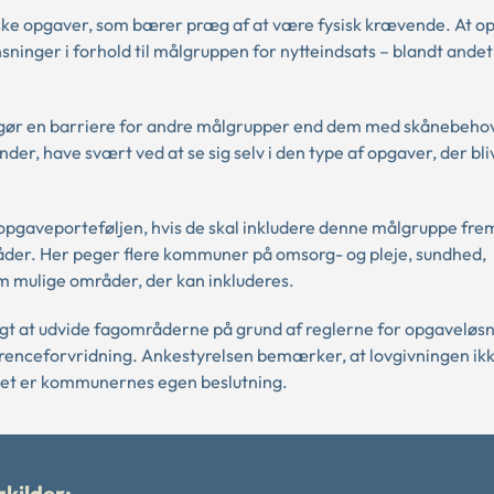
ktiske opgaver, som bærer præg af at være fysisk krævende. At o
inger i forhold til målgruppen for nytteindsats – blandt andet
dgør en barriere for andre målgrupper end dem med skånebehov
er, have svært ved at se sig selv i den type af opgaver, der bliv
opgaveporteføljen, hvis de skal inkludere denne målgruppe fre
mråder. Her peger flere kommuner på omsorg- og pleje, sundhed,
om mulige områder, der kan inkluderes.
gt at udvide fagområderne på grund af reglerne for opgaveløs
nkurrenceforvridning. Ankestyrelsen bemærker, at lovgivningen ik
a det er kommunernes egen beslutning.
kilder: