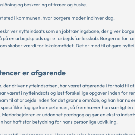
sslåning og beskæring af træer og buske.
 et sted i kommunen, hvor borgere møder ind hver dag.
eskriver nytteindsats som en jobtræningsbane, der giver borge
 på en arbejdsplads og i et arbejdsfællesskab. Borgerne fortæll
 som skaber værdi for lokalområdet. Det er med til at gøre nytte
tencer er afgørende
 der driver nytteindsatsen, har været afgørende i forhold til at
har været i nytteindsats og løst forskellige opgaver inden for re
am til at arbejde inden for det grønne område, og han har nu e
t specifikke faglige kompetencer, så fremhæver han særligt én
g. Medarbejderen er uddannet pædagog og gør en ekstra indsats
n har haft stor betydning for hans personlige udvikling.
iewet til undersøgelsen. Hans oplevelse berører et centralt res