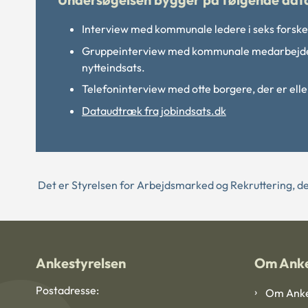
Interview med kommunale ledere i seks forskel
Gruppeinterview med kommunale medarbejder
nytteindsats.
Telefoninterview med otte borgere, der er eller
Dataudtræk fra jobindsats.dk
Det er Styrelsen for Arbejdsmarked og Rekruttering, de
Ankestyrelsen
Om Anke
Postadresse:
Om Anke