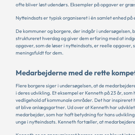
ofte bliver løst udendørs. Eksempler på opgaver er græ
Nytteindsats er typisk organiseret i én samlet enhed på
De kommuner og borgere, der indgår i undersøgelsen, b
struktureret hverdag og giver dem erfaring med at indgå
opgaver, som de løser i nytteindsats, er reelle opgaver,
meningsfuldt for dem.
Medarbejderne med de rette kompe
Flere borgere siger i undersøgelsen, at de medarbejdere,
i deres udvikling. Et eksempel er Kenneth på 23 år, som 
vedligehold af kommunale områder. Det har inspireret h
at blive anlægsgartner. Ud over at Kenneth har udvikle
medarbejder, som har haft betydning for hans udviklin
unge i nytteindsats. Kenneth fortæller, at medarbejdere
Kenneth er en anonymiseret borger, som er blevet interv