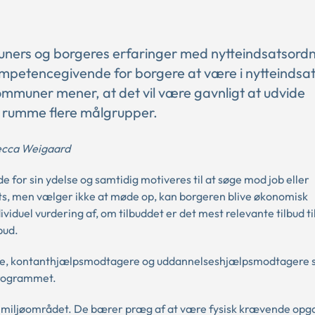
ners og borgeres erfaringer med nytteindsatsord
mpetencegivende for borgere at være i nytteindsat
 kommuner mener, at det vil være gavnligt at udvide
ne rumme flere målgrupper.
becca Weigaard
de for sin ydelse og samtidig motiveres til at søge mod job eller
sats, men vælger ikke at møde op, kan borgeren blive økonomisk
dividuel vurdering af, om tilbuddet er det mest relevante tilbud ti
bud.
re, kontanthjælpsmodtagere og uddannelseshjælpsmodtagere 
programmet.
og miljøområdet. De bærer præg af at være fysisk krævende opg