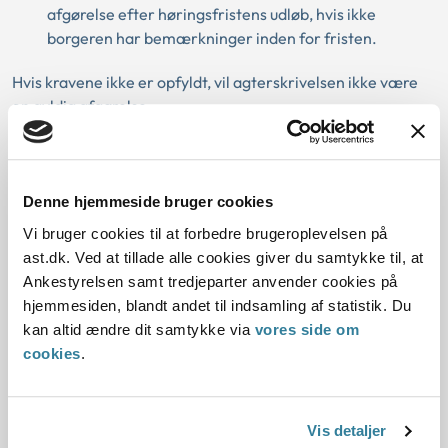
afgørelse efter høringsfristens udløb, hvis ikke
borgeren har bemærkninger inden for fristen.
Hvis kravene ikke er opfyldt, vil agterskrivelsen ikke være
en gyldig afgørelse.
Eksempel
Denne hjemmeside bruger cookies
Kommunen sender en agterskrivelse til borger, hvor
Vi bruger cookies til at forbedre brugeroplevelsen på
det fremgår, at kommunen har foretaget den årlige
ast.dk. Ved at tillade alle cookies giver du samtykke til, at
efterregulering for 2021, og at kommunen påtænker
Ankestyrelsen samt tredjeparter anvender cookies på
at træffe afgørelse om, at borger skal tilbagebetale
hjemmesiden, blandt andet til indsamling af statistik. Du
5.000 kr. Det fremgår, at hvis borger ikke er enig i
kan altid ændre dit samtykke via
vores side om
den vedlagte opgørelse, har borger mulighed for at
cookies
.
komme med bemærkninger senest efter 14 dage.
Det fremgår videre, at borger kan klage over
afgørelsen inden for 4 uger efter dateringen af
Vis detaljer
brevet.