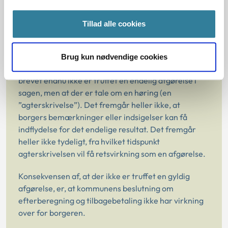
Ankestyrelsen vurderer, at der ikke er truffet en
Tillad alle cookies
gyldig afgørelse.
Ved vurderingen lægger vi vægt på, at det ikke
Brug kun nødvendige cookies
fremgår tydeligt af kommunens brev, at der med
brevet endnu ikke er truffet en endelig afgørelse i
sagen, men at der er tale om en høring (en
”agterskrivelse”). Det fremgår heller ikke, at
borgers bemærkninger eller indsigelser kan få
indflydelse for det endelige resultat. Det fremgår
heller ikke tydeligt, fra hvilket tidspunkt
agterskrivelsen vil få retsvirkning som en afgørelse.
Konsekvensen af, at der ikke er truffet en gyldig
afgørelse, er, at kommunens beslutning om
efterberegning og tilbagebetaling ikke har virkning
over for borgeren.