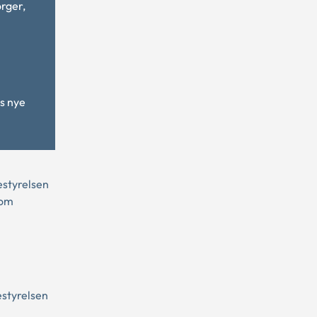
orger,
ns nye
estyrelsen
 om
estyrelsen