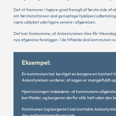
Det vil fremover i højere grad fremgå af første side af 
om førsteinstansen skal genoptage hjælpen/udbetalinge
være uddybet yderligere senere i afgørelsen.
Det kan forekomme, at Ankestyrelsen ikke får tilkendegi
nye afgørelse foreligger. I de tilfælde skal kommunen ov
Eksempel:
En kommunen har bevilget en borgere en kontant til
Ankestyrelsen vurderer, at sagen er mangelfuldt opl
Hjemvisningen indebærer, at kommunens afgørelse 
bortfalder, og borgeren derfor står helt uden den 
Kommunen (og borgeren) kan kontakte Ankestyrelsen m
den mellemliggende periode.