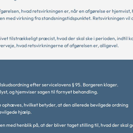
afgørelsen, hvad retsvirkningen er, når en afgørelse er hjemvist
n med virkning fra standsningstidspunktet. Retsvirkningen vil
vet tilstrækkeligt præcist, hvad der skal ske i perioden, indti
erveje, hvad retsvirkningerne af afgørelsen er, alligevel.
skudsordning efter servicelovens § 95. Borgeren klager.
yst, og hjemviser sagen til fornyet behandling.
ophæves, hvilket betyder, at den allerede bevilgede ordning
bevilgede hjælp.
ed henblik på, at der bliver taget stilling til, hvad der skal g