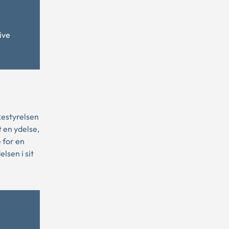
ive
kestyrelsen
t en ydelse,
 for en
lsen i sit