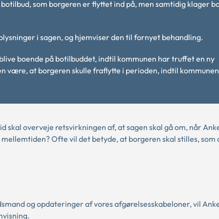
otilbud, som borgeren er flyttet ind på, men samtidig klager b
ysninger i sagen, og hjemviser den til fornyet behandling.
live boende på botilbuddet, indtil kommunen har truffet en ny
en være, at borgeren skulle fraflytte i perioden, indtil kommune
tid skal overveje retsvirkningen af, at sagen skal gå om, når Ank
 mellemtiden? Ofte vil det betyde, at borgeren skal stilles, som
smand og opdateringer af vores afgørelsesskabeloner, vil Ank
mvisning.