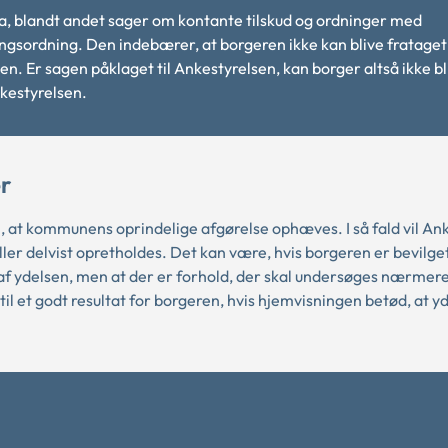
3 a, blandt andet sager om kontante tilskud og ordninger med
ingsordning. Den indebærer, at borgeren ikke kan blive frataget
gen. Er sagen påklaget til Ankestyrelsen, kan borger altså ikke bl
kestyrelsen.
r
il, at kommunens oprindelige afgørelse ophæves. I så fald vil An
eller delvist opretholdes. Det kan være, hvis borgeren er bevilge
l af ydelsen, men at der er forhold, der skal undersøges nærmere
til et godt resultat for borgeren, hvis hjemvisningen betød, at yde