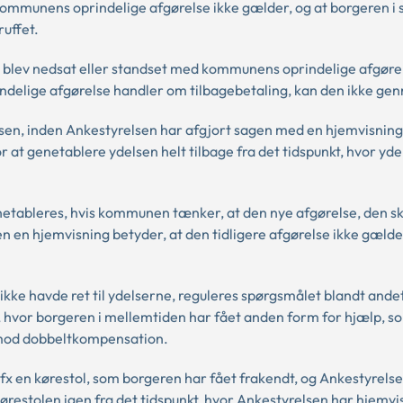
kommunens oprindelige afgørelse ikke gælder, og at borgeren i 
ruffet.
r blev nedsat eller standset med kommunens oprindelige afgørel
ndelige afgørelse handler om tilbagebetaling, kan den ikke ge
sen, inden Ankestyrelsen har afgjort sagen med en hjemvisning
at genetablere ydelsen helt tilbage fra det tidspunkt, hvor yde
netableres, hvis kommunen tænker, at den nye afgørelse, den sk
n en hjemvisning betyder, at den tidligere afgørelse ikke gælde
ikke havde ret til ydelserne, reguleres spørgsmålet blandt andet
, hvor borgeren i mellemtiden har fået anden form for hjælp, som
d mod dobbeltkompensation.
m fx en kørestol, som borgeren har fået frakendt, og Ankestyrels
ørestolen igen fra det tidspunkt, hvor Ankestyrelsen har hjemvi