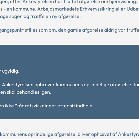
 sagen, efter Ankestyrelsen har truffet afgørelse om hjemvisning.
ans - en kommune, Arbejdsmarkedets Erhvervssikring eller Udbe
age sagen og træffe en ny afgørelse.
dgangspunkt stilles som om, den gamle afgørelse aldrig var truff
 ugyldig.
at Ankestyrelsen ophæver kommunens oprindelige afgørelse, fo
agen skal behandles igen.
n ikke ”får retsvirkninger efter sit indhold”.
t kommunens oprindelige afgørelse, bliver ophævet af Ankestyr