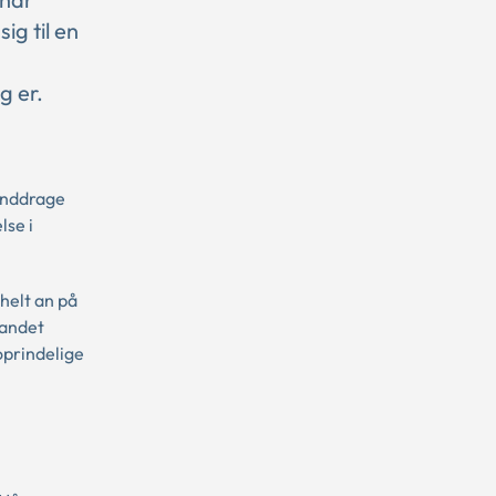
ig til en
g er.
 inddrage
lse i
helt an på
 andet
oprindelige