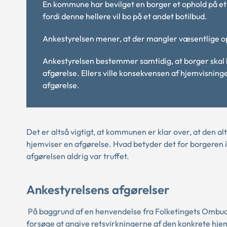
En kommune har bevilget en borger et ophold på et b
fordi denne hellere vil bo på et andet botilbud.
Ankestyrelsen mener, at der mangler væsentlige opl
Ankestyrelsen bestemmer samtidig, at borger skal b
afgørelse. Ellers ville konsekvensen af hjemvisning
afgørelse.
Det er altså vigtigt, at kommunen er klar over, at den al
hjemviser en afgørelse. Hvad betyder det for borgeren i
afgørelsen aldrig var truffet.
Ankestyrelsens afgørelser
På baggrund af en henvendelse fra Folketingets Ombud
forsøge at angive retsvirkningerne af den konkrete hje