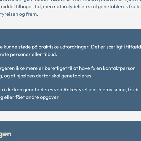
emiddel tilbage i tid, men naturalydelsen skal genetableres fra ti
yrelsen og frem.
lde kunne støde på praktiske udfordringer.
Det er særligt i tilfæld
ete personer eller tilbud.
eren ikke mere er berettiget til at have fx en kontaktperson
ng, og at hjælpen derfor skal genetableres.
n ikke kan genetableres ved Ankestyrelsens hjemvisning, fordi
ng eller fået andre opgaver
ngen