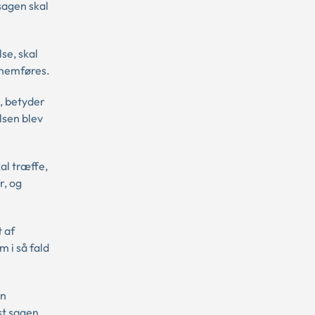
sagen skal
se, skal
nnemføres.
, betyder
lsen blev
al træffe,
r, og
 af
 i så fald
en
st sagen.