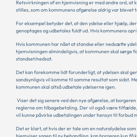
Retsvirkningen af en hjemvisning er med andre ord, at 
stilles, som om kommunens afgørelse aldrig var blevet t
For eksempel betyder det, at den ydelse eller hjælp, de
genoptages og udbetales fuldt ud. Hvis kommunens opri
Hvis kommunen har nået at standse eller nedsætte ydel
hjemvisningen almindeligvis, at kommunen skal sørge for 
standset/nedsat.
Det kan forekomme lidt forunderligt, at ydelsen skal ge
sandsynligvis vil komme til samme resultat som sidst. Me
kommunen skal altså udbetale ydelserne igen.
Viser det sig senere ved den nye afgørelse, at borgeren 
reglerne om tilbagebetaling. Der vil også være tilfælde
vil kunne påvirke udbetalingen under hensyn til forbu
Det er klart, at hvis der er tale om en naturalydelse so
hjemviser sagen til ny behandling, kan borgeren kun få k