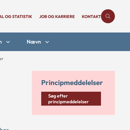
AL OG STATISTIK
JOB OG KARRIERE
KONTAKT
n
Nævn
er
Principmeddelelser
Søg efter
principmeddelelser
 har