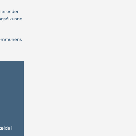
, herunder
 også kunne
l kommunens
ælde i