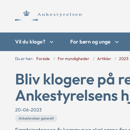
Vil du klage?
For børn og unge
Du er her:
Forside
For myndigheder
Artikler
2023
Bliv klogere på r
Ankestyrelsens 
20-06-2023
Ankestyrelsen generelt
Førsteinstansen fx kommunen skal sørge for 