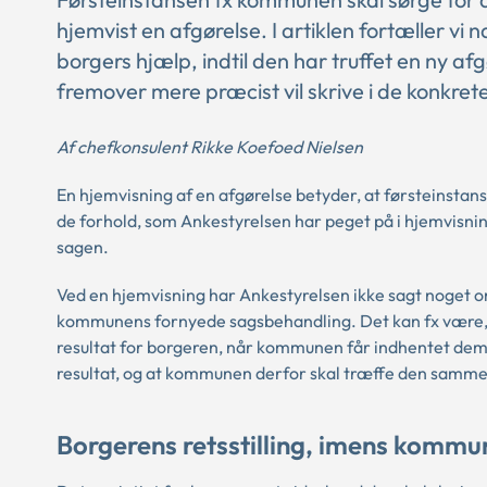
hjemvist en afgørelse. I artiklen fortæller vi
borgers hjælp, indtil den har truffet en ny a
fremover mere præcist vil skrive i de konkret
Af chefkonsulent Rikke Koefoed Nielsen
En hjemvisning af en afgørelse betyder, at førsteinst
de forhold, som Ankestyrelsen har peget på i hjemvisnin
sagen.
Ved en hjemvisning har Ankestyrelsen ikke sagt noget o
kommunens fornyede sagsbehandling. Det kan fx være, a
resultat for borgeren, når kommunen får indhentet dem.
resultat, og at kommunen derfor skal træffe den samme
Borgerens retsstilling, imens kommu