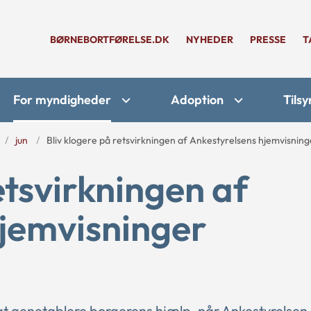
BØRNEBORTFØRELSE.DK
NYHEDER
PRESSE
T
For myndigheder
Adoption
Tilsy
jun
Bliv klogere på retsvirkningen af Ankestyrelsens hjemvisning
etsvirkningen af
hjemvisninger
at genetablere borgerens hjælp, når Ankestyrelsen