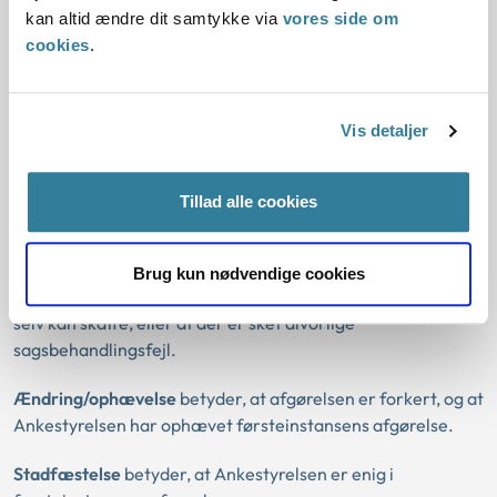
I forhold til 2021 er der sket et fald i antallet af kommunale
kan altid ændre dit samtykke via
vores side om
social- og beskæftigelsessager på ca. 2.500 sager. Dette
cookies
.
fald svarer stort set til stigningen i antallet af sager fra
Udbetaling Danmark.
Vis detaljer
Definition af begreber
Tillad alle cookies
Hjemvisning
betyder, at Ankestyrelsen sender sagen
tilbage førsteinstansen, som så skal behandle sagen og
afgøre den igen. Grunden til, at vi hjemviser en sag, kan fx
Brug kun nødvendige cookies
være, at der mangler oplysninger, som Ankestyrelsen ikke
selv kan skaffe, eller at der er sket alvorlige
sagsbehandlingsfejl.
Ændring/ophævelse
betyder, at afgørelsen er forkert, og at
Ankestyrelsen har ophævet førsteinstansens afgørelse.
Stadfæstelse
betyder, at Ankestyrelsen er enig i