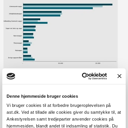
Kilde: Ankestyrelsens sagsbehandlingssystem pr 7. februar
Denne hjemmeside bruger cookies
2023. For at sikre de mest aktuelle data sker der løbende
Vi bruger cookies til at forbedre brugeroplevelsen på
efterregistreringer i data. Dette kan skabe
ast.dk. Ved at tillade alle cookies giver du samtykke til, at
uoverensstemmelser med tidligere offentliggjorte data for
Ankestyrelsen samt tredjeparter anvender cookies på
samme tidsperiode.
hjemmesiden, blandt andet til indsamling af statistik. Du