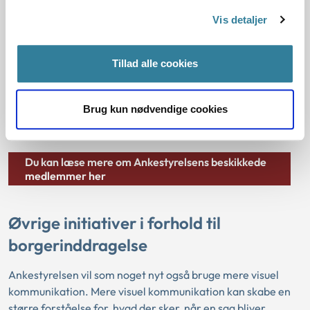
Vis detaljer
Sagerne på arbejdsskadeområdet kan afgøres på
ankemøde eller ved skriftlig votering, hvor der deltager to
beskikkede medlemmer. Siden 1. januar 2020 har det
Tillad alle cookies
desuden været muligt at afgøre arbejdsskadesager
administrativt, hvilket vil sige uden deltagelse af beskikkede
Brug kun nødvendige cookies
medlemmer. Dette sker i knap 1/5 af sagerne, og alene i
sager, hvor der ikke er tvivl om resultatet af afgørelsen.
Du kan læse mere om Ankestyrelsens beskikkede
medlemmer her
Øvrige initiativer i forhold til
borgerinddragelse
Ankestyrelsen vil som noget nyt også bruge mere visuel
kommunikation. Mere visuel kommunikation kan skabe en
større forståelse for, hvad der sker, når en sag bliver