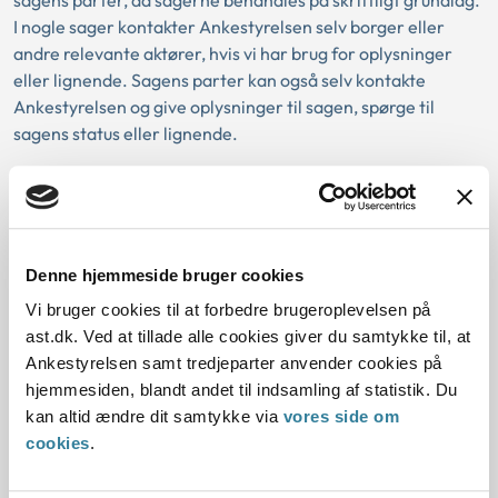
I nogle sager kontakter Ankestyrelsen selv borger eller
andre relevante aktører, hvis vi har brug for oplysninger
eller lignende. Sagens parter kan også selv kontakte
Ankestyrelsen og give oplysninger til sagen, spørge til
sagens status eller lignende.
Når en sag er oprettet i Ankestyrelsen, fordeles den til en
jurist efter forskellige fordelingsprincipper. Hastesager
fordeles med det samme, mens de øvrige sager fordeles
efter princippet ældste først. En jurist har typisk en
Denne hjemmeside bruger cookies
portefølje på mellem 20 og 40 verserende
Vi bruger cookies til at forbedre brugeroplevelsen på
arbejdsskadesager.
ast.dk. Ved at tillade alle cookies giver du samtykke til, at
Størrelsen på porteføljen skyldes, at sagerne typisk
Ankestyrelsen samt tredjeparter anvender cookies på
undergår forskellige processer, før de er klar til at blive
hjemmesiden, blandt andet til indsamling af statistik. Du
afgjort. Det kan for eksempel være, at der skal indhentes
kan altid ændre dit samtykke via
vores side om
yderligere oplysninger, at sagen skal forelægges for en
cookies
.
lægekonsulent, at der skal ske interne drøftelser om
praksis, eller lignende.