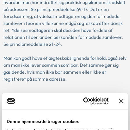
hvordan man har indrettet sig praktisk og økonomisk adskilt
på adressen. Se principmeddelelse 69-17. Det er en
forudsætning, at ydelsesmodtageren og den formodede
samlever i teorien ville kunne indgå ægteskab efter dansk
ret. Ydelsesmodtageren skal desuden have fordele af
relationen til den anden person/den formodede samlever.
Se principmeddelelse 21-24.
Man kan godt have et ægteskabslignende forhold, også selv
om man ikke lever sammen som par. Det samme gør sig
gældende, hvis man ikke bor sammen eller ikke er
registreret på samme adresse.
Har ydelsesmodtager på baggrund af sagens
oplysninger fordele af sin relation til den
formodede samlever af et omfang, der kan
sidestilles med de fordele, som gifte og
Denne hjemmeside bruger cookies
samlevende almindeligvis har?