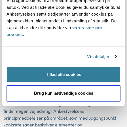
Vi bruger cookies til at forbedre brugeroplevelsen på
ast.dk. Ved at tillade alle cookies giver du samtykke til, at
Såfremt ydelsesmodtageren ikke er gift og ikke bor på
Ankestyrelsen samt tredjeparter anvender cookies på
samme folkeregisteradresse som den formodede samlever,
hjemmesiden, blandt andet til indsamling af statistik. Du
skal myndigheden foretage en konkret, samlet vurdering af
kan altid ændre dit samtykke via
vores side om
sagens oplysninger om økonomiske forhold og ikke-
cookies
.
økonomiske forhold, herunder praktiske og personlige
forhold. Myndigheden skal i den forbindelse godtgøre, at
ydelsesmodtageren har fordele ved relationen til den
anden person, og at fordelene samlet set kan sidestilles
Vis detaljer
med de fordele, som gifte og samlevende almindeligvis har.
Se principmeddelelse 44-22.
Tillad alle cookies
Det vil altid være en konkret vurdering, om en
ydelsesmodtager kan betragtes som reelt enlig, idet der er
Brug kun nødvendige cookies
tale om en såkaldt fri bevisbedømmelse, hvor myndigheden
ikke er bundet af skrevne regler. En myndighed kan derfor
finde megen vejledning i Ankestyrelsens
principmeddelelser på området, som med udgangspunkt i
konkrete sager beskriver elementer og