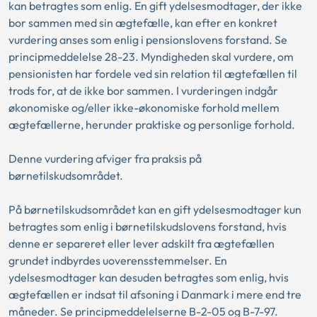
kan betragtes som enlig. En gift ydelsesmodtager, der ikke
bor sammen med sin ægtefælle, kan efter en konkret
vurdering anses som enlig i pensionslovens forstand. Se
principmeddelelse 28-23. Myndigheden skal vurdere, om
pensionisten har fordele ved sin relation til ægtefællen til
trods for, at de ikke bor sammen. I vurderingen indgår
økonomiske og/eller ikke-økonomiske forhold mellem
ægtefællerne, herunder praktiske og personlige forhold.
Denne vurdering afviger fra praksis på
børnetilskudsområdet.
På børnetilskudsområdet kan en gift ydelsesmodtager kun
betragtes som enlig i børnetilskudslovens forstand, hvis
denne er separeret eller lever adskilt fra ægtefællen
grundet indbyrdes uoverensstemmelser. En
ydelsesmodtager kan desuden betragtes som enlig, hvis
ægtefællen er indsat til afsoning i Danmark i mere end tre
måneder. Se principmeddelelserne B-2-05 og B-7-97.