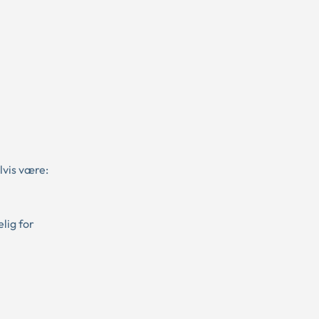
lvis være:
lig for