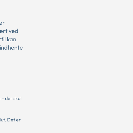
er
ært ved
til kan
 indhente
 – der skal
lut. Det er