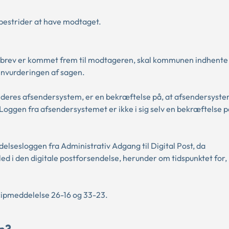
 bestrider at have modtaget.
endt brev er kommet frem til modtageren, skal kommunen indhent
envurderingen af sagen.
deres afsendersystem, er en bekræftelse på, at afsendersyste
. Loggen fra afsendersystemet er ikke i sig selv en bekræftelse p
sesloggen fra Administrativ Adgang til Digital Post, da
 i den digitale postforsendelse, herunder om tidspunktet for,
cipmeddelelse
26-16
og
33-23.
n?