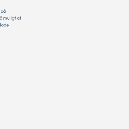
 på
å muligt at
riode