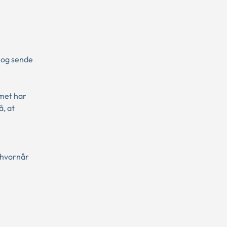
e og sende
met har
å, at
 hvornår