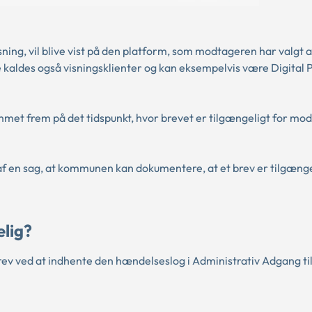
sning, vil blive vist på den platform, som modtageren har valgt 
me kaldes også visningsklienter og kan eksempelvis være Digital 
ommet frem på det tidspunkt, hvor brevet er tilgængeligt for mo
af en sag, at kommunen kan dokumentere, at et brev er tilgænge
elig?
v ved at indhente den hændelseslog i Administrativ Adgang til