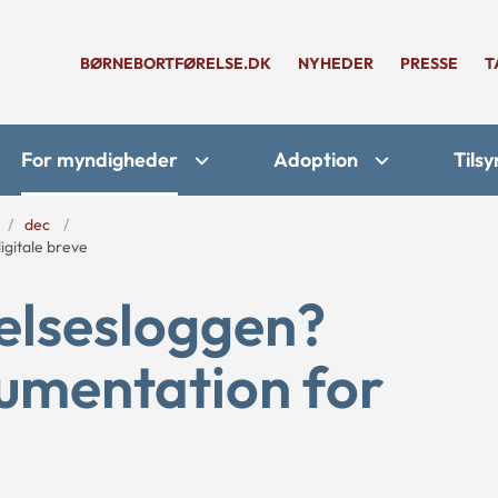
BØRNEBORTFØRELSE.DK
NYHEDER
PRESSE
T
For myndigheder
Adoption
Tilsy
dec
gitale breve
elsesloggen?
mentation for