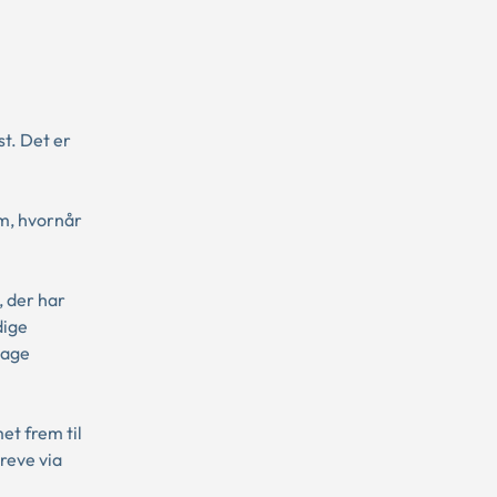
st. Det er
om, hvornår
 der har
dige
tage
et frem til
reve via