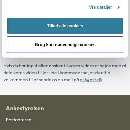
Oversigterne omfatter gældende praksis pr. 30.
Vis detaljer
september 2024. Principafgørelser og artikler, som er
offentliggjort efter denne dato, er derfor ikke medtaget i
Tillad alle cookies
oversigterne.
Læringsplatformen med oversigter over
Brug kun nødvendige cookies
principmeddelelser og artikler
Hvis du har input eller ønsker til vores videre arbejde med at
dele vores viden til jer ude i kommunerne, er du altid
velkommen til at sende os en mail på
ast@ast.dk
.
Ankestyrelsen
Postadresse: