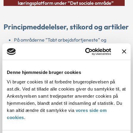
læringsplatform under ”Det sociale område”
Principmeddelelser, stikord og artikler
På områderne ”Tabt arbejdsfortjeneste” og
”Merudgifter til børn” eksisterer der mere end 50
principmeddelelser, som kan være relevante for din
afgørelse. Vi har derfor samlet dem i hver sin oversigt,
hvor I også kan læse alle stikordene på de enkelte
Denne hjemmeside bruger cookies
principmeddelelser.
Vi bruger cookies til at forbedre brugeroplevelsen på
På voksenhandicapområdet finder du en oversigt over
ast.dk. Ved at tillade alle cookies giver du samtykke til, at
principmeddelelser, som er knyttet op på de
Ankestyrelsen samt tredjeparter anvender cookies på
forskellige emner, som blev behandlet på de faglige
hjemmesiden, blandt andet til indsamling af statistik. Du
temadage. Der er ingen stikord på denne oversigt; dog
kan altid ændre dit samtykke via
vores side om
er der suppleret med en oversigt over relevante
cookies
.
artikler inden for flere områder på
voksenhandicapområdet.