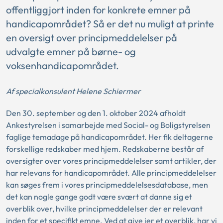
offentliggjort inden for konkrete emner på
handicapområdet? Så er det nu muligt at printe
en oversigt over principmeddelelser på
udvalgte emner på børne- og
voksenhandicapområdet.
Af specialkonsulent Helene Schiermer
Den 30. september og den 1. oktober 2024 afholdt
Ankestyrelsen i samarbejde med Social- og Boligstyrelsen
faglige temadage på handicapområdet. Her fik deltagerne
forskellige redskaber med hjem. Redskaberne består af
oversigter over vores principmeddelelser samt artikler, der
har relevans for handicapområdet. Alle principmeddelelser
kan søges frem i vores principmeddelelsesdatabase, men
det kan nogle gange godt være svært at danne sig et
overblik over, hvilke principmeddelelser der er relevant
inden for et specifikt emne. Ved at give jer et overblik, har vi