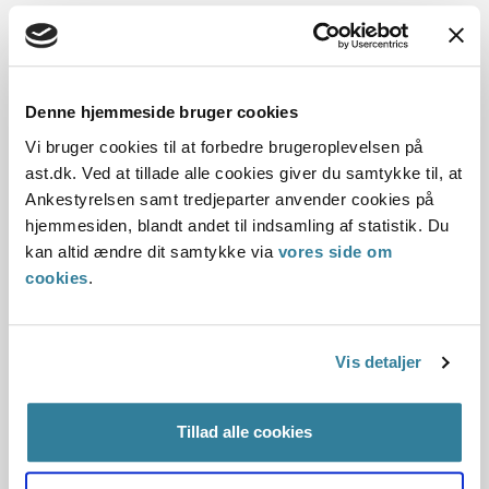
Talportalen er senest opdateret med statistik for hele 2023
i marts 2024 efter høring ved kommunerne af
ankestatistikken for de kommunale social- og
beskæftigelsessager. Vi forventer, at 1. kvartal 2024 er
Denne hjemmeside bruger cookies
tilgængelig omkring medio maj 2024.
Vi bruger cookies til at forbedre brugeroplevelsen på
ast.dk. Ved at tillade alle cookies giver du samtykke til, at
Gå til talportalen
Ankestyrelsen samt tredjeparter anvender cookies på
hjemmesiden, blandt andet til indsamling af statistik. Du
Hvis du har spørgsmål til Ankestyrelsens statistik om vores
kan altid ændre dit samtykke via
vores side om
sagsbehandling, er du velkommen til at skrive
cookies
.
til
statistik@ast.dk
. Det er du også velkommen til, hvis du
som førsteinstans gerne vide mere om de sager, som
Ankestyrelsen har modtaget fra jer
Vis detaljer
Definition af begreber
Tillad alle cookies
Hjemvisning