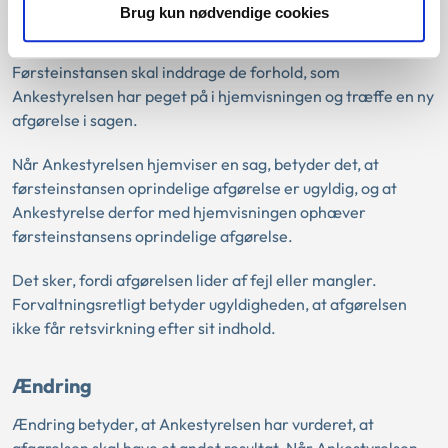
Brug kun nødvendige cookies
Hjemvisning betyder, at ankestyrelsen sender sagen tilbage
til førsteinstansen, og de skal behandle sagen igen.
Førsteinstansen skal inddrage de forhold, som
Ankestyrelsen har peget på i hjemvisningen og træffe en ny
afgørelse i sagen.
Når Ankestyrelsen hjemviser en sag, betyder det, at
førsteinstansen oprindelige afgørelse er ugyldig, og at
Ankestyrelse derfor med hjemvisningen ophæver
førsteinstansens oprindelige afgørelse.
Det sker, fordi afgørelsen lider af fejl eller mangler.
Forvaltningsretligt betyder ugyldigheden, at afgørelsen
ikke får retsvirkning efter sit indhold.
Ændring
Ændring betyder, at Ankestyrelsen har vurderet, at
afgørelsen skal have et andet resultat. Når Ankestyrelsen