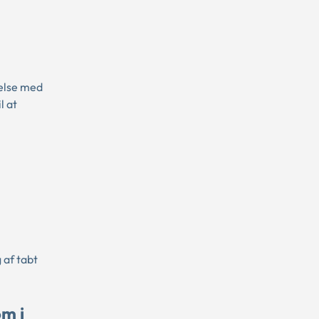
else med
l at
 af tabt
m i