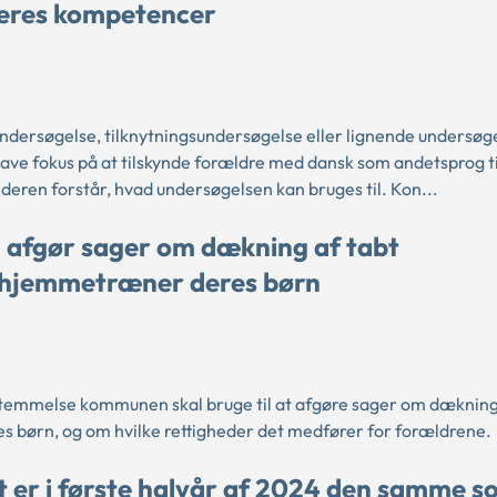
 deres kompetencer
rsøgelse, tilknytningsundersøgelse eller lignende undersøg
have fokus på at tilskynde forældre med dansk som andetsprog ti
lderen forstår, hvad undersøgelsen kan bruges til. Kon...
 afgør sager om dækning af tabt
er hjemmetræner deres børn
bestemmelse kommunen skal bruge til at afgøre sager om dækning
s børn, og om hvilke rettigheder det medfører for forældrene.
er i første halvår af 2024 den samme so