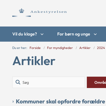
Vil du klage?
For børn og unge
Du er her:
Forside
For myndigheder
Artikler
2024
Artikler
Søg
Områ
Kommuner skal opfordre forældre 