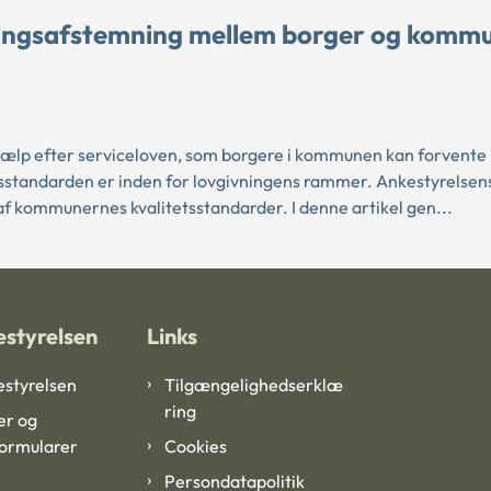
tningsafstemning mellem borger og komm
ælp efter serviceloven, som borgere i kommunen kan forvente 
tsstandarden er inden for lovgivningens rammer. Ankestyrelsens
 kommunernes kvalitetsstandarder. I denne artikel gen...
styrelsen
Links
styrelsen
Tilgængelighedserklæ
ring
er og
formularer
Cookies
Persondatapolitik