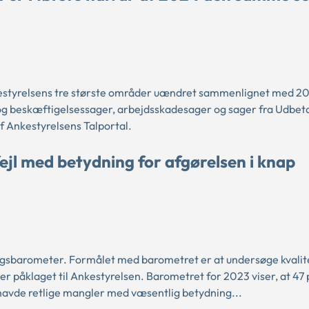
kestyrelsens tre største områder uændret sammenlignet med 20
og beskæftigelsessager, arbejdsskadesager og sager fra Udbet
 Ankestyrelsens Talportal.
jl med betydning for afgørelsen i knap
agsbarometer. Formålet med barometret er at undersøge kvalit
r påklaget til Ankestyrelsen. Barometret for 2023 viser, at 47 
 havde retlige mangler med væsentlig betydning...