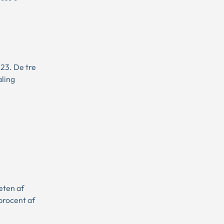
23. De tre
aling
eten af
procent af