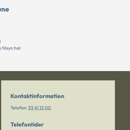
une
i
 tilsyn har
Kontaktinformation
Telefon:
33 41 12 00
Telefontider