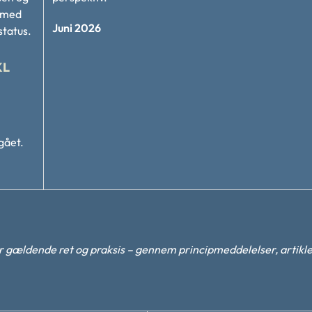
v med
Juni 2026
status.
KL
gået.
 gældende ret og praksis – gennem principmeddelelser, artikle