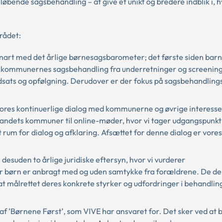
øbende sagsbehandling – at give et unikt og bredere indblik i, 
rådet:
nart med det årlige børnesagsbarometer; det første siden barn
bet i kommunernes sagsbehandling fra underretninger og screening 
dsats og opfølgning. Derudover er der fokus på sagsbehandling
vores kontinuerlige dialog med kommunerne og øvrige interesse
e landets kommuner til online-møder, hvor vi tager udgangspunkt
rum for dialog og afklaring. Afsættet for denne dialog er vores
esuden to årlige juridiske eftersyn, hvor vi vurderer
r børn er anbragt med og uden samtykke fra forældrene. De d
målrettet deres konkrete styrker og udfordringer i behandlin
af ’Børnene Først’, som VIVE har ansvaret for. Det sker ved at 