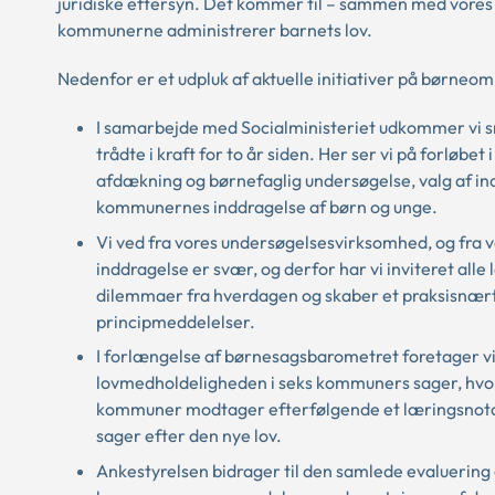
juridiske eftersyn. Det kommer til – sammen med vores l
kommunerne administrerer barnets lov.
Nedenfor er et udpluk af aktuelle initiativer på børneom
I samarbejde med Socialministeriet udkommer vi s
trådte i kraft for to år siden. Her ser vi på forlø
afdækning og børnefaglig undersøgelse, valg af in
kommunernes inddragelse af børn og unge.
Vi ved fra vores undersøgelsesvirksomhed, og fra 
inddragelse er svær, og derfor har vi inviteret all
dilemmaer fra hverdagen og skaber et praksisnært 
principmeddelelser.
I forlængelse af børnesagsbarometret foretager vi d
lovmedholdeligheden i seks kommuners sager, hvo
kommuner modtager efterfølgende et læringsnotat 
sager efter den nye lov.
Ankestyrelsen bidrager til den samlede evaluering 