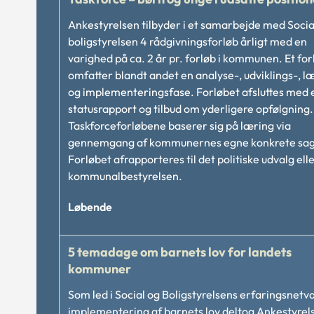
Ankestyrelsen tilbyder i et samarbejde med Socia
boligstyrelsen 4 rådgivningsforløb årligt med en
varighed på ca. 2 år pr. forløb i kommunen. Et for
omfatter blandt andet en analyse-, udviklings-, l
og implementeringsfase. Forløbet afsluttes med 
statusrapport og tilbud om yderligere opfølgning.
Taskforceforløbene baserer sig på læring via
gennemgang af kommunernes egne konkrete sag
Forløbet afrapporteres til det politiske udvalg eller
kommunalbestyrelsen.
Løbende
5 temadage om barnets lov for landets
kommuner
Som led i Social og Boligstyrelsens erfaringsnet
implementering af barnets lov deltog Ankestyrel