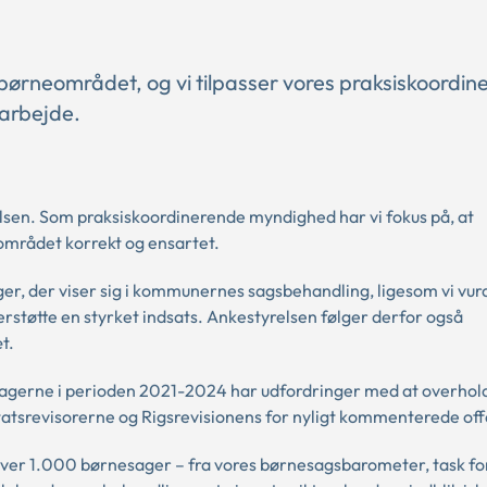
børneområdet, og vi tilpasser vores praksiskoordine
arbejde.
lsen. Som praksiskoordinerende myndighed har vi fokus på, at
mrådet korrekt og ensartet.
er, der viser sig i kommunernes sagsbehandling, ligesom vi vur
erstøtte en styrket indsats. Ankestyrelsen følger derfor også
t.
f sagerne i perioden 2021-2024 har udfordringer med at overhol
statsrevisorerne og Rigsrevisionens for nyligt kommenterede offe
ver 1.000 børnesager – fra vores børnesagsbarometer, task fo