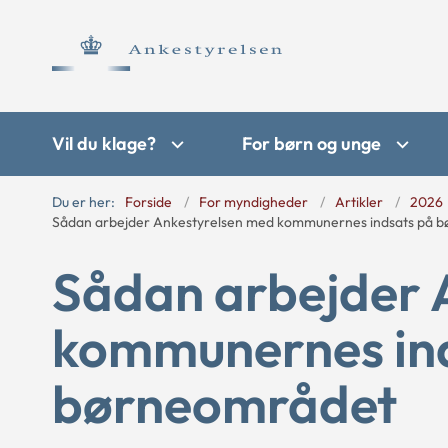
Vil du klage?
For børn og unge
Du er her:
Forside
For myndigheder
Artikler
2026
Sådan arbejder Ankestyrelsen med kommunernes indsats på 
Sådan arbejder 
kommunernes in
børneområdet