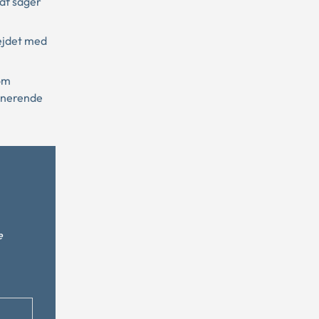
af sager
bejdet med
som
dinerende
e