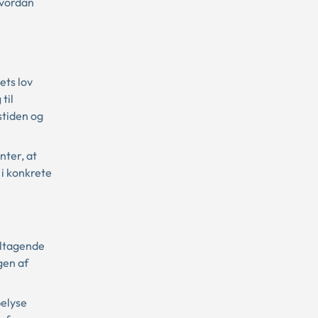
hvordan
ets lov
til
stiden og
nter, at
 i konkrete
eltagende
gen af
belyse