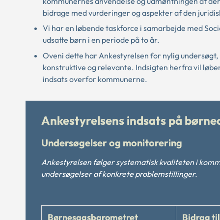
kommunernes anvendelse og udmøntningen af den ny
bidrage med vurderinger og aspekter af den juridi
Vi har en løbende taskforce i samarbejde med Soci
udsatte børn i en periode på to år.
Oveni dette har Ankestyrelsen for nylig undersøgt
konstruktive og relevante. Indsigten herfra vil løb
indsats overfor kommunerne.
Ankestyrelsens indsats på børn
Undersøgelser og monitorering
Ankestyrelsen følger systematisk kvaliteten i ko
undersøgelser af konkrete problemstillinger.
Børnesagsbarometret
Bidrag ti