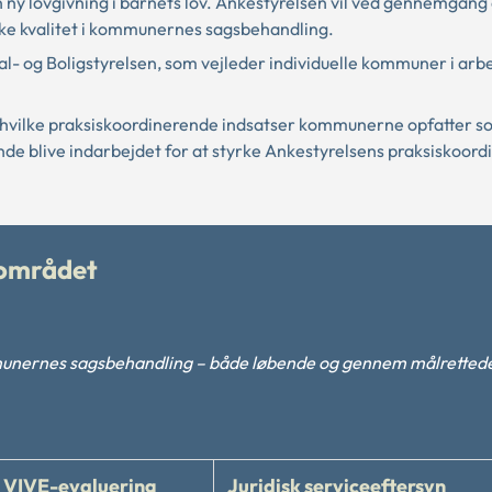
 lovgivning i barnets lov. Ankestyrelsen vil ved gennemgang 
ske kvalitet i kommunernes sagsbehandling.
al- og Boligstyrelsen, som vejleder individuelle kommuner i ar
, hvilke praksiskoordinerende indsatser kommunerne opfatter 
ende blive indarbejdet for at styrke Ankestyrelsens praksiskoor
eområdet
mmunernes sagsbehandling – både løbende og gennem målretted
l VIVE-evaluering
Juridisk serviceeftersyn