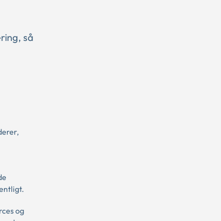
ring, så
derer,
de
ntligt.
rces og