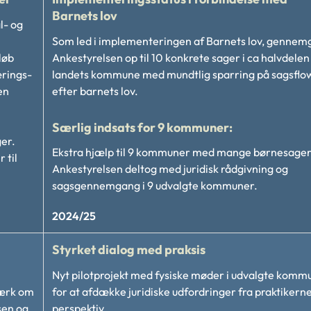
Barnets lov
l- og
Som led i implementeringen af Barnets lov, gennem
løb
Ankestyrelsen op til 10 konkrete sager i ca halvdelen
ærings-
landets kommune med mundtlig sparring på sagsflo
en
efter barnets lov.
Særlig indsats for 9 kommuner:
er.
Ekstra hjælp til 9 kommuner med mange børnesager
 til
Ankestyrelsen deltog med juridisk rådgivning og
sagsgennemgang i 9 udvalgte kommuner.
2024/25
Styrket dialog med praksis
Nyt pilotprojekt med fysiske møder i udvalgte komm
værk om
for at afdække juridiske udfordringer fra praktikern
sen og
perspektiv.