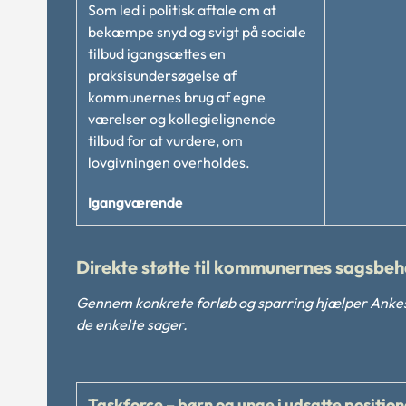
Som led i politisk aftale om at
bekæmpe snyd og svigt på sociale
tilbud igangsættes en
praksisundersøgelse af
kommunernes brug af egne
værelser og kollegielignende
tilbud for at vurdere, om
lovgivningen overholdes.
Igangværende
Direkte støtte til kommunernes sagsbeh
Gennem konkrete forløb og sparring hjælper Ankes
de enkelte sager.
Taskforce – børn og unge i udsatte position