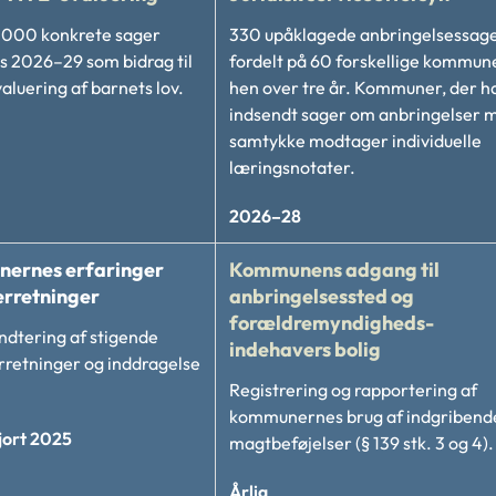
.000 konkrete sager
330 upåklagede anbringelsessag
 2026–29 som bidrag til
fordelt på 60 forskellige kommun
aluering af barnets lov.
hen over tre år. Kommuner, der h
indsendt sager om anbringelser 
samtykke modtager individuelle
læringsnotater.
2026–28
ernes erfaringer
Kommunens adgang til
rretninger
anbringelsessted og
forældremyndigheds-
ndtering af stigende
indehavers bolig
rretninger og inddragelse
Registrering og rapportering af
kommunernes brug af indgribend
jort 2025
magtbeføjelser (§ 139 stk. 3 og 4).
Årlig