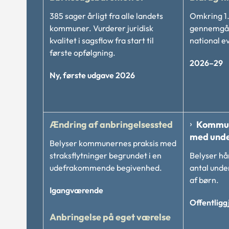
385 sager årligt fra alle landets
Omkring 1
kommuner. Vurderer juridisk
gennemgås
kvalitet i sagsflow fra start til
national ev
første opfølgning.
2026–29
Ny, første udgave 2026
Ændring af anbringelsessted
Kommun
med unde
Belyser kommunernes praksis med
straksflytninger begrundet i en
Belyser hå
udefrakommende begivenhed.
antal unde
af børn.
Igangværende
Offentligg
Anbringelse på eget værelse