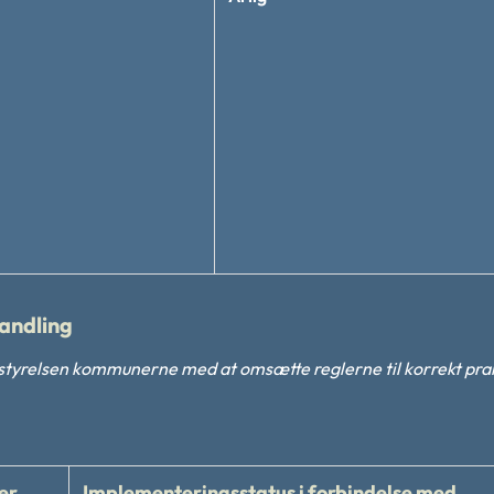
andling
tyrelsen kommunerne med at omsætte reglerne til korrekt prak
er
Implementeringsstatus i forbindelse med