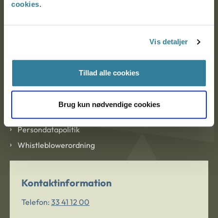
cookies
.
Om Ankestyrelsen
Om Ankestyrelsen
Vis detaljer
Blanketter og kontaktformularer
Tillad alle cookies
Links
Tilgængelighedserklæring
Brug kun nødvendige cookies
Cookies
Persondatapolitik
Whistleblowerordning
Kontaktinformation
Telefon:
33 41 12 00