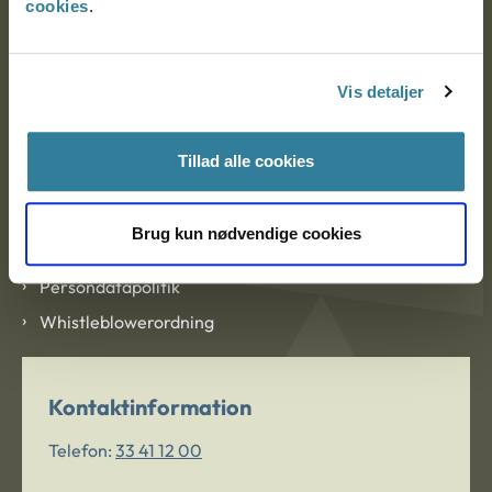
cookies
.
Om Ankestyrelsen
Om Ankestyrelsen
Vis detaljer
Blanketter og kontaktformularer
Tillad alle cookies
Links
Tilgængelighedserklæring
Brug kun nødvendige cookies
Cookies
Persondatapolitik
Whistleblowerordning
Kontaktinformation
Telefon:
33 41 12 00