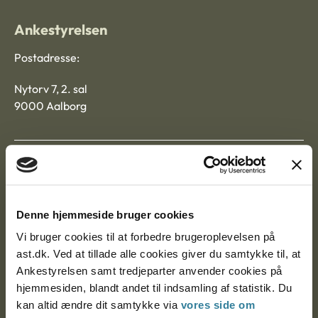
Ankestyrelsen
Postadresse:
Nytorv 7, 2. sal
9000 Aalborg
Ankestyrelsen Aalborg
Ankestyrelsen København
Denne hjemmeside bruger cookies
Vi bruger cookies til at forbedre brugeroplevelsen på
ast.dk. Ved at tillade alle cookies giver du samtykke til, at
EAN: 57 98 000 35 48 21
Ankestyrelsen samt tredjeparter anvender cookies på
CVR: 1007 4002
hjemmesiden, blandt andet til indsamling af statistik. Du
kan altid ændre dit samtykke via
vores side om