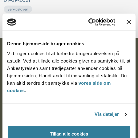
01-09-2021
Serviceloven
Til brug for temamøde i uge 37 2021.
Denne hjemmeside bruger cookies
Ankestyrelsen
Vi bruger cookies til at forbedre brugeroplevelsen på
ast.dk. Ved at tillade alle cookies giver du samtykke til, at
Postadresse:
Ankestyrelsen samt tredjeparter anvender cookies på
hjemmesiden, blandt andet til indsamling af statistik. Du
Nytorv 7, 2. sal
kan altid ændre dit samtykke via
vores side om
9000 Aalborg
cookies
.
Ankestyrelsen Aalborg
Vis detaljer
Ankestyrelsen København
Tillad alle cookies