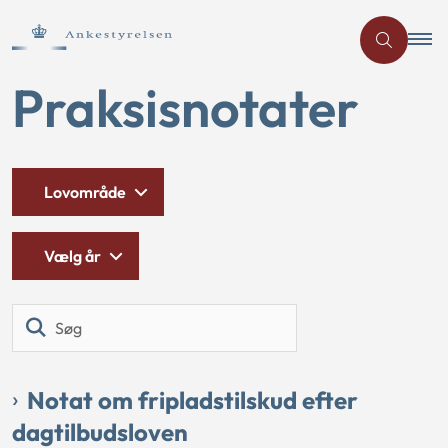
Praksisnotater
Lovområde
Vælg år
Søg
Notat om fripladstilskud efter
dagtilbudsloven