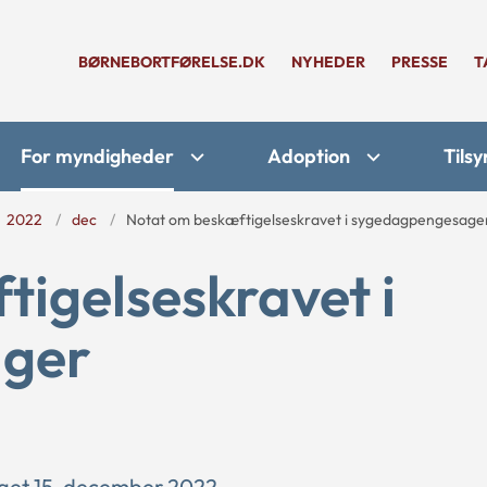
BØRNEBORTFØRELSE.DK
NYHEDER
PRESSE
T
For myndigheder
Adoption
Tilsy
2022
dec
Notat om beskæftigelseskravet i sygedagpengesage
igelseskravet i
ger
lget 15. december 2022.