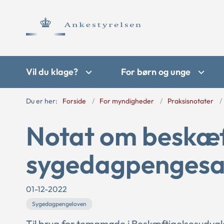
Vil du klage?
For børn og unge
Du er her:
Forside
For myndigheder
Praksisnotater
Notat om beskæft
sygedagpengesa
01-12-2022
Sygedagpengeloven
Til brug for temamøde i Beskæftigelsesudva