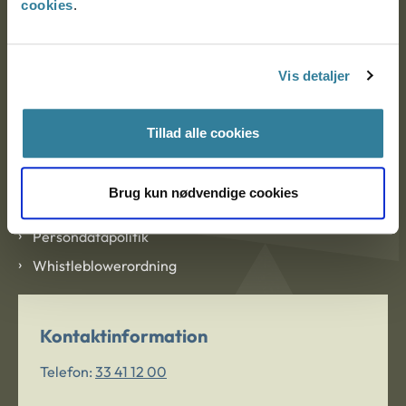
cookies
.
Om Ankestyrelsen
Om Ankestyrelsen
Vis detaljer
Blanketter og kontaktformularer
Tillad alle cookies
Links
Tilgængelighedserklæring
Brug kun nødvendige cookies
Cookies
Persondatapolitik
Whistleblowerordning
Kontaktinformation
Telefon:
33 41 12 00