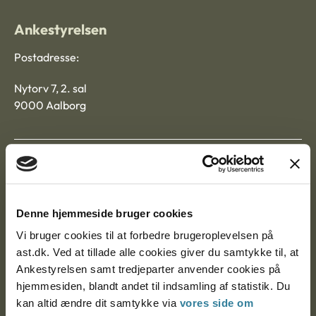
Ankestyrelsen
Postadresse:
Nytorv 7, 2. sal
9000 Aalborg
Ankestyrelsen Aalborg
Ankestyrelsen København
Denne hjemmeside bruger cookies
Vi bruger cookies til at forbedre brugeroplevelsen på
ast.dk. Ved at tillade alle cookies giver du samtykke til, at
EAN: 57 98 000 35 48 21
Ankestyrelsen samt tredjeparter anvender cookies på
CVR: 1007 4002
hjemmesiden, blandt andet til indsamling af statistik. Du
kan altid ændre dit samtykke via
vores side om