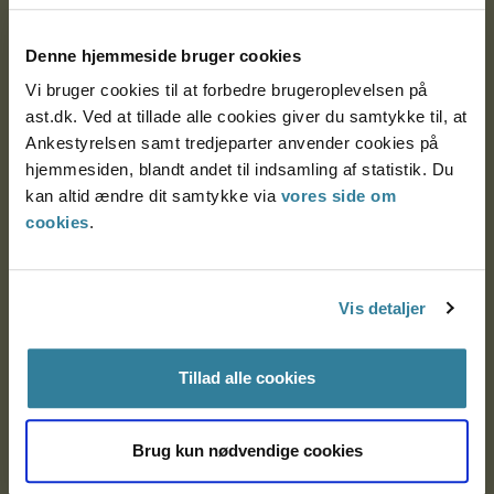
Postadresse:
Denne hjemmeside bruger cookies
Nytorv 7, 2. sal
Vi bruger cookies til at forbedre brugeroplevelsen på
9000 Aalborg
ast.dk. Ved at tillade alle cookies giver du samtykke til, at
Ankestyrelsen samt tredjeparter anvender cookies på
hjemmesiden, blandt andet til indsamling af statistik. Du
Ankestyrelsen Aalborg
kan altid ændre dit samtykke via
vores side om
cookies
.
Ankestyrelsen København
Vis detaljer
EAN: 57 98 000 35 48 21
CVR: 1007 4002
Tillad alle cookies
Om Ankestyrelsen
Brug kun nødvendige cookies