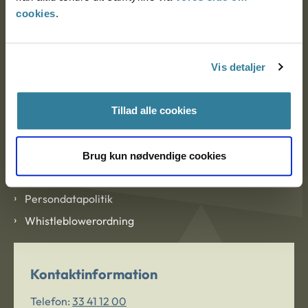
cookies
.
Om Ankestyrelsen
Om Ankestyrelsen
Vis detaljer
Blanketter og kontaktformularer
Tillad alle cookies
Links
Tilgængelighedserklæring
Brug kun nødvendige cookies
Cookies
Persondatapolitik
Whistleblowerordning
Kontaktinformation
Telefon:
33 41 12 00