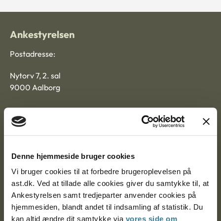
Ankestyrelsen
Postadresse:
Nytorv 7, 2. sal
9000 Aalborg
Ankestyrelsen Aalborg
Ankestyrelsen København
Denne hjemmeside bruger cookies
Vi bruger cookies til at forbedre brugeroplevelsen på
ast.dk. Ved at tillade alle cookies giver du samtykke til, at
EAN: 57 98 000 35 48 21
Ankestyrelsen samt tredjeparter anvender cookies på
CVR: 1007 4002
hjemmesiden, blandt andet til indsamling af statistik. Du
kan altid ændre dit samtykke via
vores side om