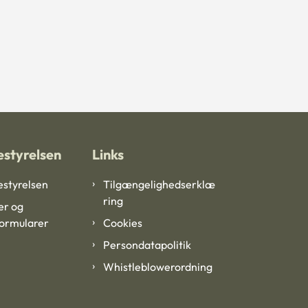
styrelsen
Links
styrelsen
Tilgængelighedserklæ
ring
er og
formularer
Cookies
Persondatapolitik
Whistleblowerordning