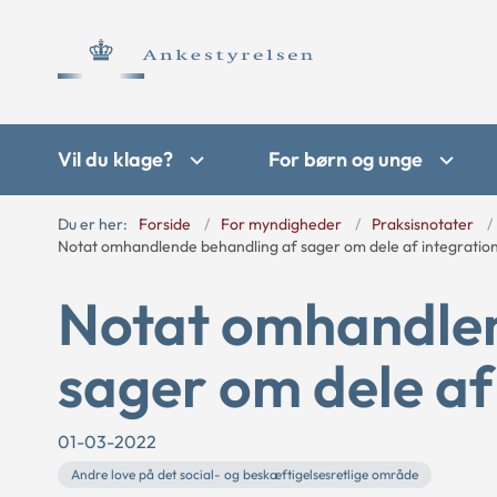
Vil du klage?
For børn og unge
Du er her:
Forside
For myndigheder
Praksisnotater
Notat omhandlende behandling af sager om dele af integratio
Notat omhandlen
sager om dele af
01-03-2022
Andre love på det social- og beskæftigelsesretlige område