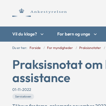
Vil du klage?
For børn og unge
Du er her:
Forside
For myndigheder
Praksisnotater
Praksisnotat om 
assistance
01-11-2022
Serviceloven
Til brug for tema-ankemøde november 2022