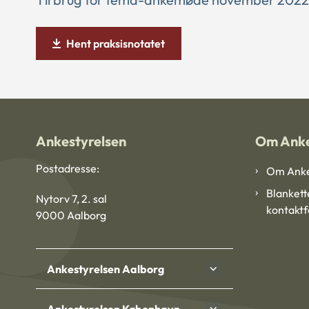
Hent praksisnotatet
Ankestyrelsen
Om Anke
Postadresse:
Om Anke
Blankett
Nytorv 7, 2. sal
kontakt
9000 Aalborg
Ankestyrelsen Aalborg
Ankestyrelsen København