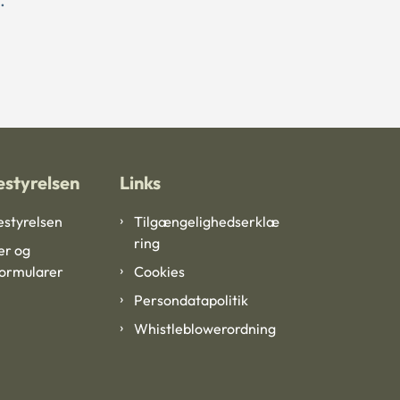
styrelsen
Links
styrelsen
Tilgængelighedserklæ
ring
er og
formularer
Cookies
Persondatapolitik
Whistleblowerordning