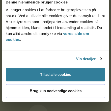
9000 Aalborg
Denne hjemmeside bruger cookies
Vi bruger cookies til at forbedre brugeroplevelsen på
ast.dk. Ved at tillade alle cookies giver du samtykke til, at
Ankestyrelsen Aalborg
Ankestyrelsen samt tredjeparter anvender cookies på
hjemmesiden, blandt andet til indsamling af statistik. Du
kan altid ændre dit samtykke via
vores side om
Ankestyrelsen København
cookies
.
EAN: 57 98 000 35 48 21
Vis detaljer
CVR: 1007 4002
Tillad alle cookies
Om Ankestyrelsen
Om Ankestyrelsen
Brug kun nødvendige cookies
Blanketter og kontaktformularer