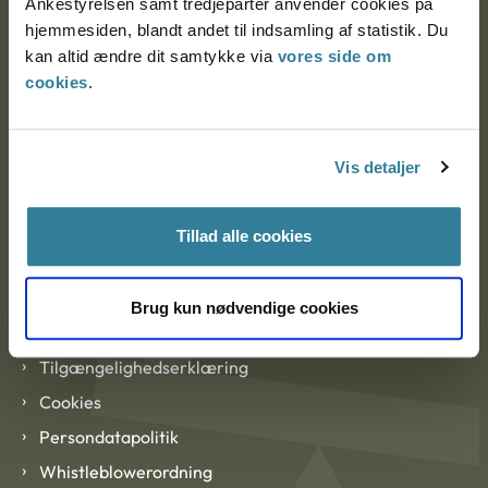
Ankestyrelsen samt tredjeparter anvender cookies på
hjemmesiden, blandt andet til indsamling af statistik. Du
kan altid ændre dit samtykke via
vores side om
EAN: 57 98 000 35 48 21
cookies
.
CVR: 1007 4002
Om Ankestyrelsen
Vis detaljer
Om Ankestyrelsen
Tillad alle cookies
Blanketter og kontaktformularer
Brug kun nødvendige cookies
Links
Tilgængelighedserklæring
Cookies
Persondatapolitik
Whistleblowerordning