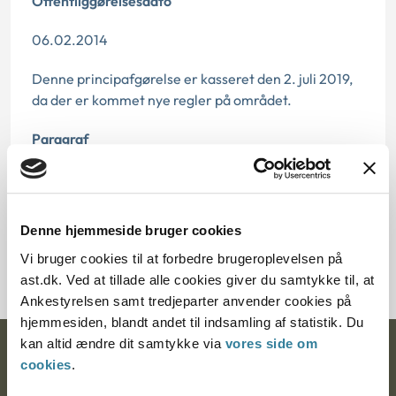
Offentliggørelsesdato
06.02.2014
Denne principafgørelse er kasseret den 2. juli 2019,
da der er kommet nye regler på området.
Paragraf
§ 3
Journalnummer
Denne hjemmeside bruger cookies
2405-75
Vi bruger cookies til at forbedre brugeroplevelsen på
ast.dk. Ved at tillade alle cookies giver du samtykke til, at
Ankestyrelsen samt tredjeparter anvender cookies på
hjemmesiden, blandt andet til indsamling af statistik. Du
kan altid ændre dit samtykke via
vores side om
Ankestyrelsen
cookies
.
Postadresse: