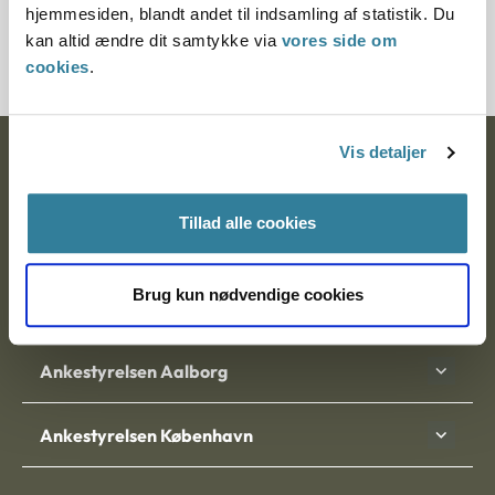
hjemmesiden, blandt andet til indsamling af statistik. Du
11078-77
kan altid ændre dit samtykke via
vores side om
cookies
.
Vis detaljer
Ankestyrelsen
Postadresse:
Tillad alle cookies
Nytorv 7, 2. sal
9000 Aalborg
Brug kun nødvendige cookies
Ankestyrelsen Aalborg
Ankestyrelsen København