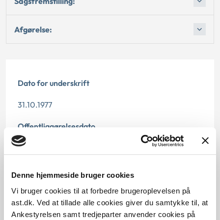
Sagsfremstilling:
Afgørelse:
Dato for underskrift
31.10.1977
Offentliggørelsesdato
12.07.2013
Paragraf
Denne hjemmeside bruger cookies
§ 123 § 127 § 10
Vi bruger cookies til at forbedre brugeroplevelsen på
ast.dk. Ved at tillade alle cookies giver du samtykke til, at
Journalnummer
Ankestyrelsen samt tredjeparter anvender cookies på