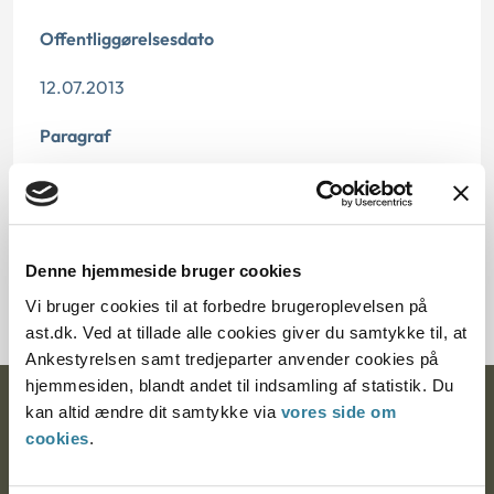
Offentliggørelsesdato
12.07.2013
Paragraf
§ 46 § 46a
Journalnummer
Denne hjemmeside bruger cookies
14297-77
Vi bruger cookies til at forbedre brugeroplevelsen på
ast.dk. Ved at tillade alle cookies giver du samtykke til, at
Ankestyrelsen samt tredjeparter anvender cookies på
hjemmesiden, blandt andet til indsamling af statistik. Du
Ankestyrelsen
kan altid ændre dit samtykke via
vores side om
cookies
.
Postadresse: