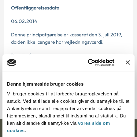
Offentliggørelsesdato
06.02.2014
Denne principafgørelse er kasseret den 3. juli 2019,
da den ikke længere har vejledningsværdi.
Paragraf
§ 16 § 3 § 10 § 32
Journalnummer
Denne hjemmeside bruger cookies
Vi bruger cookies til at forbedre brugeroplevelsen på
3306-77
ast.dk. Ved at tillade alle cookies giver du samtykke til, at
Ankestyrelsen samt tredjeparter anvender cookies på
hjemmesiden, blandt andet til indsamling af statistik. Du
kan altid ændre dit samtykke via
vores side om
cookies
.
Ankestyrelsen