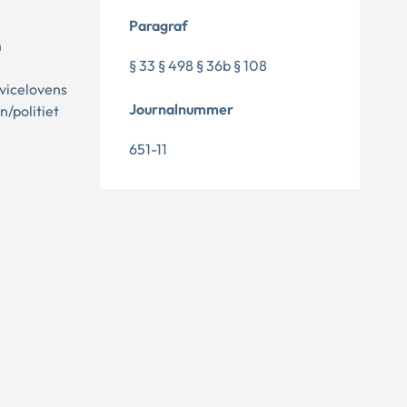
Paragraf
m
§ 33 § 498 § 36b § 108
rvicelovens
Journalnummer
n/politiet
651-11