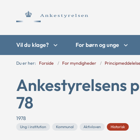
Vil du klage?
For børn og unge
Du er her:
Forside
For myndigheder
Principmeddelels
Ankestyrelsens p
78
1978
Ung i institution
Kommunal
Aktivloven
Historisk