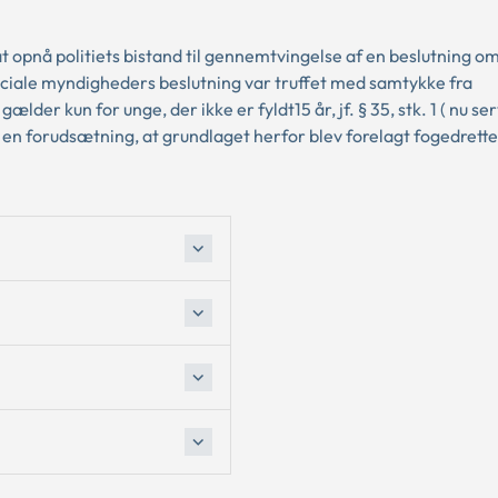
t opnå politiets bistand til gennemtvingelse af en beslutning o
 sociale myndigheders beslutning var truffet med samtykke fra
er kun for unge, der ikke er fyldt15 år, jf. § 35, stk. 1 ( nu se
g en forudsætning, at grundlaget herfor blev forelagt fogedrette