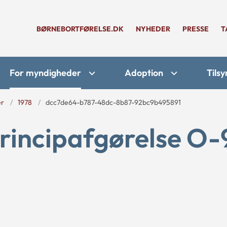
BØRNEBORTFØRELSE.DK
NYHEDER
PRESSE
T
For myndigheder
Adoption
Tilsy
er
1978
dcc7de64-b787-48dc-8b87-92bc9b495891
rincipafgørelse O-