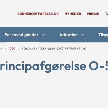
BØRNEBORTFØRELSE.DK
NYHEDER
PRESSE
T
For myndigheder
Adoption
Tilsy
er
1979
8069be5c-1009-4d49-96f7-5307415682c0
rincipafgørelse O-