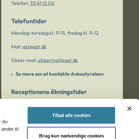
Telefon:
33 41 12 00
Telefontider
Mandag-torsdag kl. 9-15, fredag kl. 9-12
Mail:
ast@ast.dk
Sikker mail:
sikkermail@ast.dk
Se mere om at kontakte Ankestyrelsen
Receptionens åbningstider
Mandag-torsdag kl. 9-15, fredag kl. 9-13
Tillad alle cookies
r du
Er du bekymret for et barn/en ung?
andet til
Brug kun nødvendige cookies