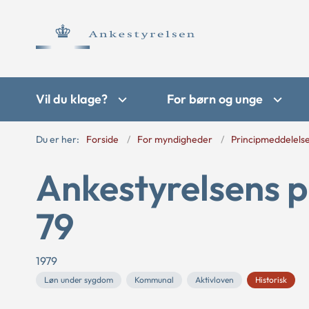
Vil du klage?
For børn og unge
Du er her:
Forside
For myndigheder
Principmeddelels
Ankestyrelsens p
79
1979
Løn under sygdom
Kommunal
Aktivloven
Historisk