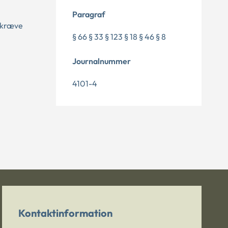
Paragraf
t kræve
§ 66 § 33 § 123 § 18 § 46 § 8
Journalnummer
4101-4
Kontaktinformation