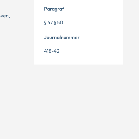
Paragraf
oven,
§ 47 § 50
Journalnummer
418-42