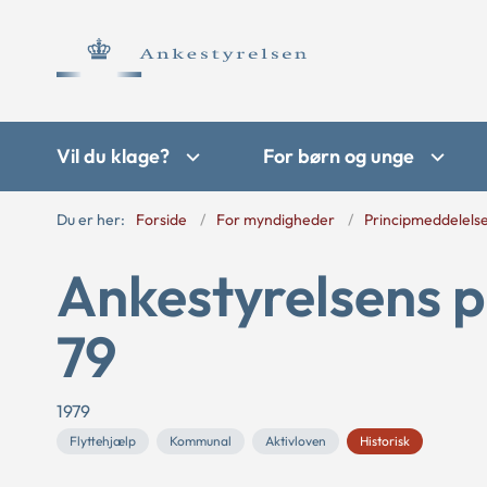
Vil du klage?
For børn og unge
Du er her:
Forside
For myndigheder
Principmeddelels
Ankestyrelsens p
79
1979
Flyttehjælp
Kommunal
Aktivloven
Historisk