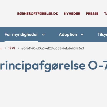
BØRNEBORTFØRELSE.DK
NYHEDER
PRESSE
T
For myndigheder
Adoption
Tilsy
er
1979
e0f61140-d0a5-4127-a358-7ebd470173e3
rincipafgørelse O-