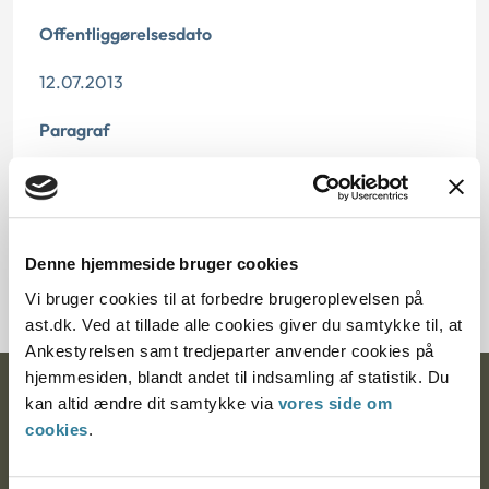
Offentliggørelsesdato
12.07.2013
Paragraf
§ 73
Journalnummer
Denne hjemmeside bruger cookies
6323-1176323182
Vi bruger cookies til at forbedre brugeroplevelsen på
ast.dk. Ved at tillade alle cookies giver du samtykke til, at
Ankestyrelsen samt tredjeparter anvender cookies på
hjemmesiden, blandt andet til indsamling af statistik. Du
Ankestyrelsen
kan altid ændre dit samtykke via
vores side om
cookies
.
Postadresse: