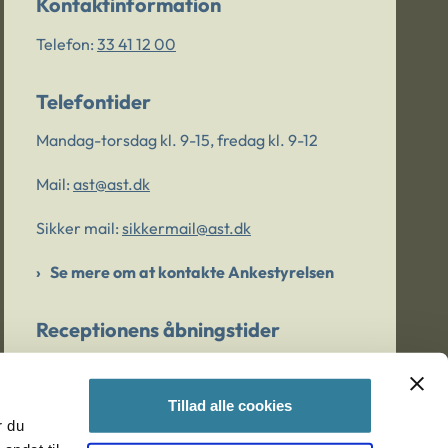
Kontaktinformation
Telefon:
33 41 12 00
Telefontider
Mandag-torsdag kl. 9-15, fredag kl. 9-12
Mail:
ast@ast.dk
Sikker mail:
sikkermail@ast.dk
Se mere om at kontakte Ankestyrelsen
Receptionens åbningstider
Mandag-torsdag kl. 9-15, fredag kl. 9-13
Tillad alle cookies
r du
Er du bekymret for et barn/en ung?