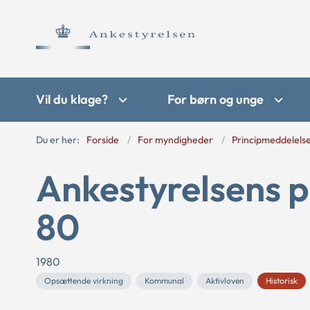
Vil du klage?
For børn og unge
Du er her:
Forside
For myndigheder
Principmeddelels
Ankestyrelsens 
80
1980
Opsættende virkning
Kommunal
Aktivloven
Historisk