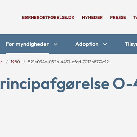
BØRNEBORTFØRELSE.DK
NYHEDER
PRESSE
T
For myndigheder
Adoption
Tilsy
er
1980
521e034e-052b-4437-afad-7012b8774c12
principafgørelse O-