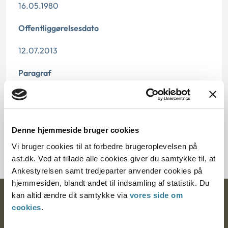
16.05.1980
Offentliggørelsesdato
12.07.2013
Paragraf
§ 37 § 38 § 40
Journalnummer
Denne hjemmeside bruger cookies
14525-78
Vi bruger cookies til at forbedre brugeroplevelsen på
ast.dk. Ved at tillade alle cookies giver du samtykke til, at
Ankestyrelsen samt tredjeparter anvender cookies på
hjemmesiden, blandt andet til indsamling af statistik. Du
kan altid ændre dit samtykke via
vores side om
Ankestyrelsen
cookies
.
Postadresse: