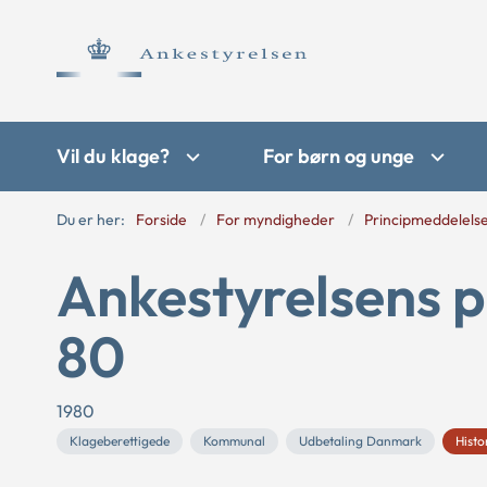
Vil du klage?
For børn og unge
Du er her:
Forside
For myndigheder
Principmeddelels
Ankestyrelsens p
80
1980
Klageberettigede
Kommunal
Udbetaling Danmark
Histo