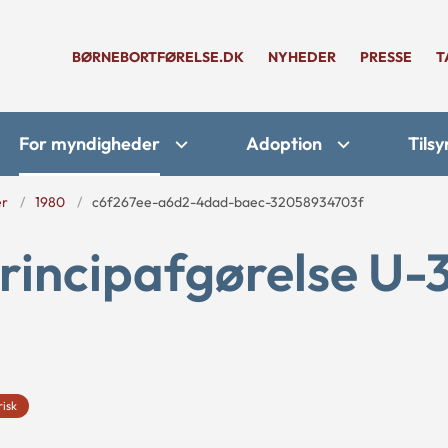
BØRNEBORTFØRELSE.DK
NYHEDER
PRESSE
T
For myndigheder
Adoption
Tilsy
er
1980
c6f267ee-a6d2-4dad-baec-32058934703f
rincipafgørelse U-
risk